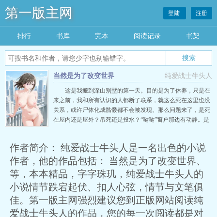
第一版主网
登陆
注册
排行
书库
完本
阅读记录
书架
搜索
当然是为了改变世界
纯爱战士牛头人
这是我搬到深山别墅的第一天。目的是为了休养，只是在
来之前，我和所有认识的人都断了联系，就这么死在这里也没
关系，或许尸体化成骷髅都不会被发现。那么问题来了，是死
在屋内还是屋外？吊死还是投水？“哒哒”窗户那边有动静。是
…
作者简介： 纯爱战士牛头人是一名出色的小说
作者，他的作品包括： 当然是为了改变世界、
等，本本精品，字字珠玑，纯爱战士牛头人的
小说情节跌宕起伏、扣人心弦，情节与文笔俱
佳。第一版主网强烈建议您到正版网站阅读纯
爱战士牛头人的作品，您的每一次阅读都是对