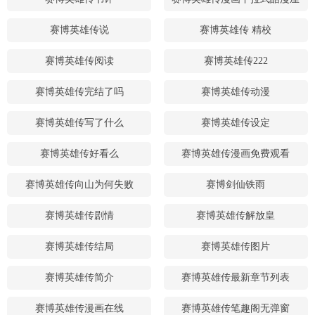
赛博英雄传说
赛博英雄传 精校
赛博英雄传阅读
赛博英雄传222
赛博英雄传完结了吗
赛博英雄传动漫
赛博英雄传写了什么
赛博英雄传设定
赛博英雄传好看么
赛博英雄传漫画免费观看
赛博英雄传向山为何失败
赛博剑仙铁雨
赛博英雄传剧情
赛博英雄传解放皇
赛博英雄传结局
赛博英雄传图片
赛博英雄传简介
赛博英雄传最新章节列表
赛博英雄传漫画在线
赛博英雄传笔趣阁无弹窗