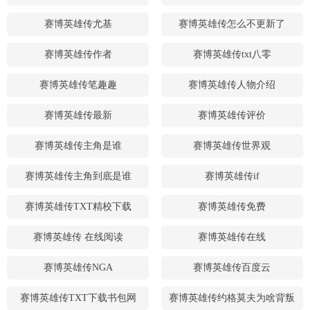
赛博英雄传尤基
赛博英雄传怎么不更新了
赛博英雄传作者
赛博英雄传txt八零
赛博英雄传笔趣趣
赛博英雄传人物介绍
赛博英雄传最新
赛博英雄传评价
赛博英雄传主角是谁
赛博英雄传世界观
赛博英雄传主角到底是谁
赛博英雄传if
赛博英雄传TXT精校下载
赛博英雄传免费
赛博英雄传 在线阅读
赛博英雄传在线
赛博英雄传NGA
赛博英雄传百度云
赛博英雄传TXT下载书包网
赛博英雄传约格莫夫为啥背叛