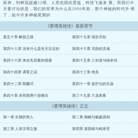
延伸，到树冠超越12维。人类也因此受益，科技飞速发 展。而我们今
天要讨论的是，我们的世界为什么在2000年前，那个神秘的时代升 维
了，如今许多神秘莫测的
《赛博英雄传》最新章节
第五十章 解脱之路
第四十九章 现在开始
第四十八章 没有什么是先天注定的
第四十六章 无助的灵魂
第四十六章 来自失窃案的线索
第四十五章 八剑道与纳米丝
第四十四章 凋零之花
第四十三章 绝杀
第四十二章 阴霾式
第四十一章 提护法的兵器
第四十章 杀死那两个游骑兵
第三十九章 六龙刺客
《赛博英雄传》正文
第一章 生锈的智人
第二章 铜糖与戴森原则
第三章 人类文明之敌
第四章 基因税与税务官