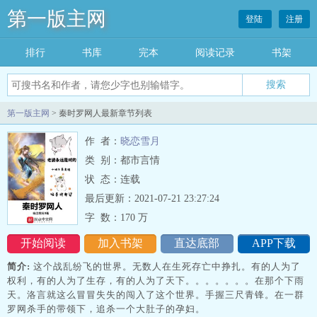
第一版主网
登陆
注册
排行
书库
完本
阅读记录
书架
搜索
第一版主网
> 秦时罗网人最新章节列表
作 者：
晓恋雪月
类 别：都市言情
状 态：连载
最后更新：2021-07-21 23:27:24
字 数：
170 万
开始阅读
加入书架
直达底部
APP下载
简介:
这个战乱纷飞的世界。无数人在生死存亡中挣扎。有的人为了
权利，有的人为了生存，有的人为了天下。。。。。。。在那个下雨
天。洛言就这么冒冒失失的闯入了这个世界。手握三尺青锋。在一群
罗网杀手的带领下，追杀一个大肚子的孕妇。