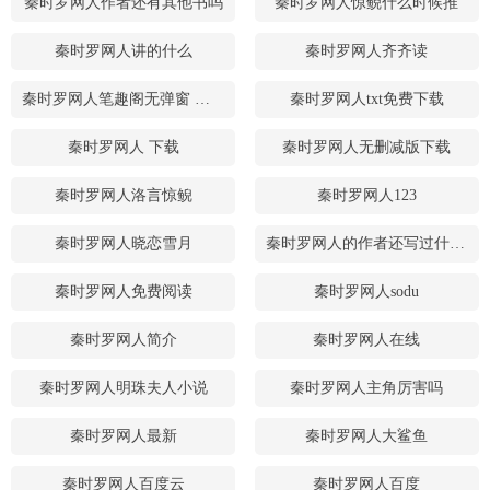
秦时罗网人作者还有其他书吗
秦时罗网人惊鲵什么时候推
秦时罗网人讲的什么
秦时罗网人齐齐读
秦时罗网人笔趣阁无弹窗 最新章节 无弹窗 笔趣阁
秦时罗网人txt免费下载
秦时罗网人 下载
秦时罗网人无删减版下载
秦时罗网人洛言惊鲵
秦时罗网人123
秦时罗网人晓恋雪月
秦时罗网人的作者还写过什么书
秦时罗网人免费阅读
秦时罗网人sodu
秦时罗网人简介
秦时罗网人在线
秦时罗网人明珠夫人小说
秦时罗网人主角厉害吗
秦时罗网人最新
秦时罗网人大鲨鱼
秦时罗网人百度云
秦时罗网人百度