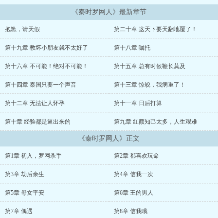
《秦时罗网人》最新章节
抱歉，请天假
第二十章 这天下要天翻地覆了！
第十九章 教坏小朋友就不太好了
第十八章 嘱托
第十六章 不可能！绝对不可能！
第十五章 总有时候鞭长莫及
第十四章 秦国只要一个声音
第十三章 惊鲵，我病重了！
第十二章 无法让人怀孕
第十一章 日后打算
第十章 经验都是逼出来的
第九章 红颜知己太多，人生艰难
《秦时罗网人》正文
第1章 初入，罗网杀手
第2章 都喜欢玩命
第3章 劫后余生
第4章 信我一次
第5章 母女平安
第6章 王的男人
第7章 偶遇
第8章 信我哦