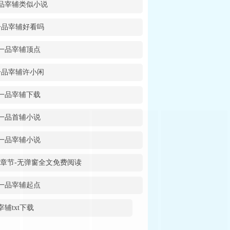
品宰辅类似小说
一品宰辅好看吗
一品宰辅顶点
一品宰辅许小闲
一品宰辅下载
一品首辅小说
一品宰辅小说
章节-无弹窗全文免费阅读
一品宰辅起点
宰辅txt下载