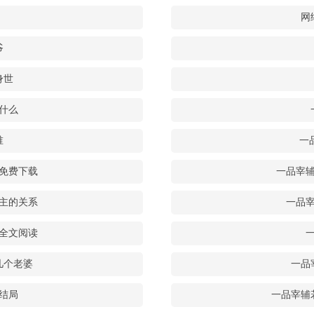
网
爷
身世
什么
谁
一
T免费下载
一品宰
主的关系
一品
全文阅读
几个老婆
一品
结局
一品宰辅