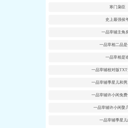
寒门枭臣
史上最强侯
一品宰辅主角
一品宰相二品是
一品宰相是
一品宰辅校对版TX
一品宰辅季星儿和男
一品宰辅许小闲免费
一品宰辅许小闲娶
一品宰辅季星儿