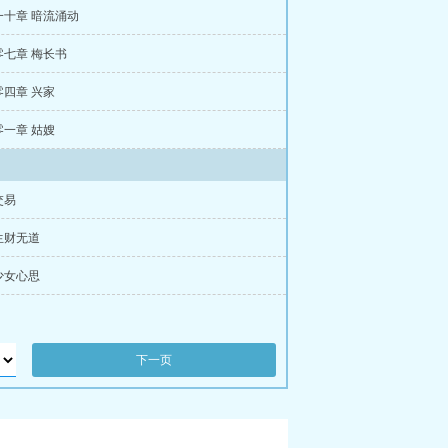
一十章 暗流涌动
零七章 梅长书
四章 兴家
一章 姑嫂
交易
生财无道
少女心思
下一页