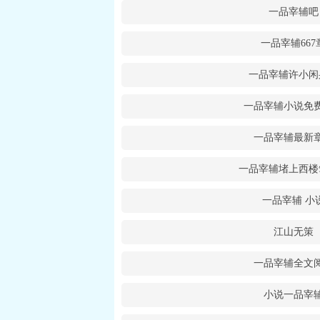
一品宰辅吧
一品宰辅667
一品宰辅许小闲
一品宰辅小说免
一品宰辅最新
一品宰辅堵上西楼
一品宰辅 小
江山无策
一品宰辅全文
小说一品宰