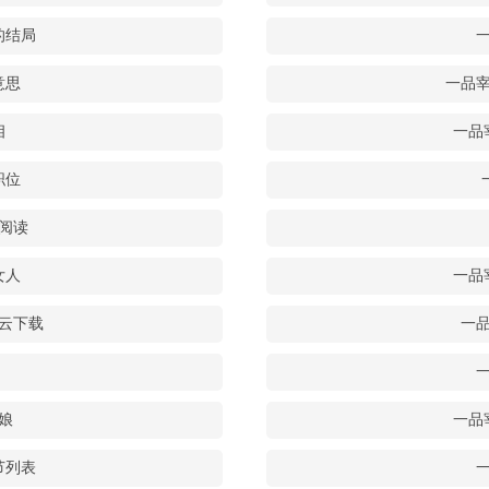
的结局
意思
一品
相
一品
职位
阅读
女人
一品
度云下载
一
娘
一品
节列表