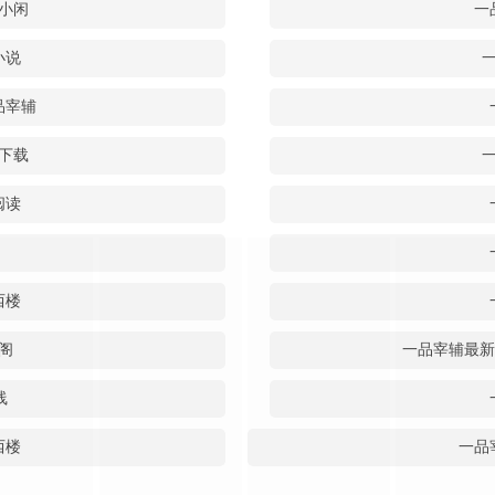
小闲
一
小说
品宰辅
费下载
阅读
西楼
阁
一品宰辅最新
线
西楼
一品