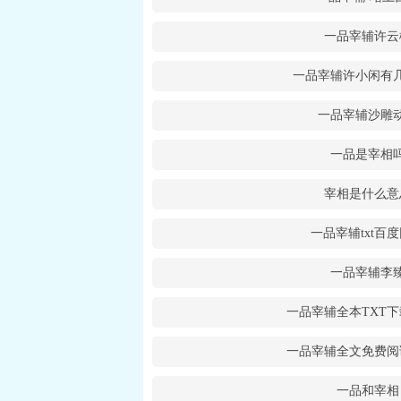
一品宰辅许云
一品宰辅许小闲有
一品宰辅沙雕
一品是宰相
宰相是什么意
一品宰辅txt百
一品宰辅李
一品宰辅全本TXT
一品宰辅全文免费阅
一品和宰相