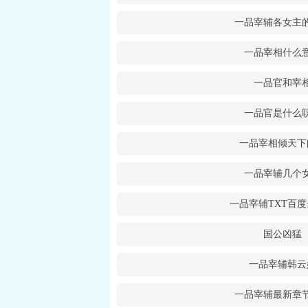
一品宰辅各女主
一品宰相什么
一品官和宰
一品官是什么
一品宰相倾天下
一品宰辅几个
一品宰辅TXT百
国公凶猛
一品宰辅韩云
一品宰辅最新章