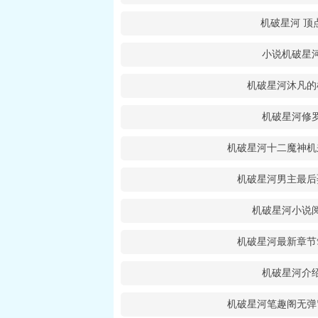
机破星河 顶
小说机破星
机破星河沐凡的
机破星河修
机破星河十二魔神机
机破星河男主最后
机破星河小说
机破星河最新章节
机破星河介
机破星河笔趣阁无弹