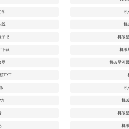
文学
机
在线
机
电子书
机破
T下载
机破
修罗
机破星河
载TXT
版
机
地址
机
费
机破星
吧
机