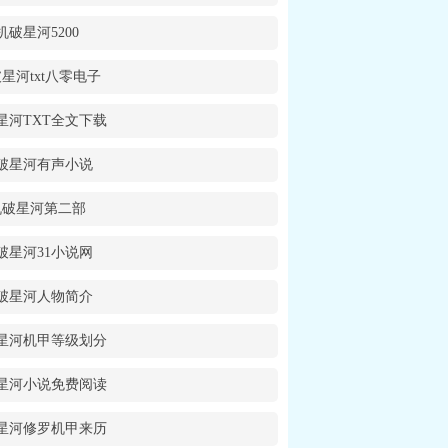
机破星河5200
星河txt八零电子
星河TXT全文下载
破星河有声小说
机破星河第二部
破星河31小说网
破星河人物简介
星河机甲等级划分
星河小说免费阅读
星河修罗机甲来历