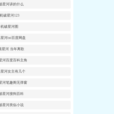
破星河讲的什么
机破星河123
机破星河图
星河txt百度网盘
破星河 当年离歌
星河百度百科主角
破星河女主有几个
星河笔趣阁无弹窗
破星河搜狗百科
破星河类似小说