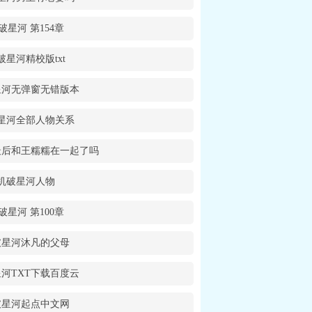
破星河 第154章
破星河精校版txt
星河无弹窗无错版本
星河全部人物关系
最后和王糯糯在一起了吗
机破星河人物
破星河 第100章
破星河沐凡的父母
河TXT下载百度云
破星河起点中文网