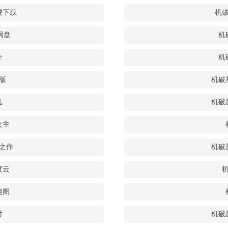
费下载
机
网盘
机
介
机
版
机破
凡
机破
女主
之作
机破
度云
趣阁
对
机破