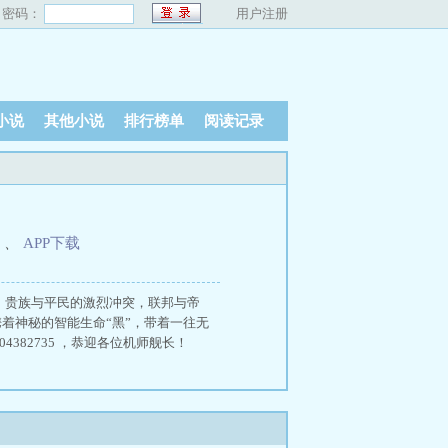
密码：
用户注册
小说
其他小说
排行榜单
阅读记录
、
APP下载
 贵族与平民的激烈冲突，联邦与帝
着神秘的智能生命“黑”，带着一往无
204382735 ，恭迎各位机师舰长！