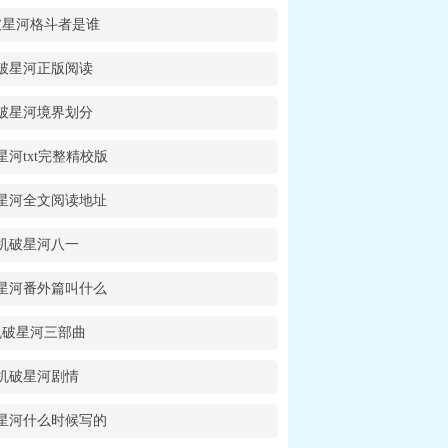
破星河格斗者是谁
破星河正版阅读
破星河境界划分
星河txt完整精校版
星河全文阅读地址
机破星河八一
星河番外篇叫什么
机破星河三部曲
机破星河剧情
星河什么时候写的