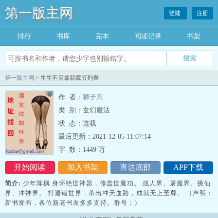
第一版主网
登陆
注册
排行
书库
完本
阅读记录
书架
搜索
第一版主网
> 生生不灭最新章节列表
作 者：
狮子东
类 别：玄幻魔法
状 态：连载
最后更新：2021-12-05 11:07:14
字 数：
1449 万
开始阅读
加入书架
直达底部
APP下载
简介:
少年陈枫 身怀绝世神器，修盖世魔功。 战人界、屠魔界、挑仙
界、冲神界。 打遍诸世界，杀出冲天血路，成就无上至尊。 （声明：
新书发布，各位新老书友多多支持。群号：）