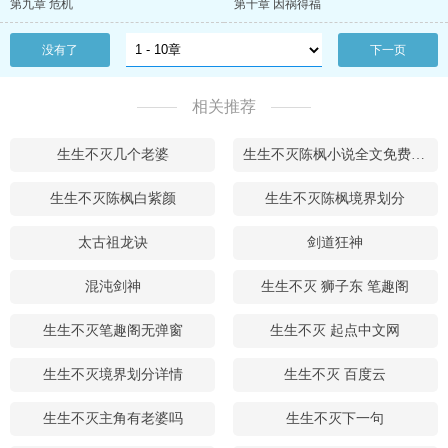
第九章 危机
第十章 因祸得福
没有了
下一页
相关推荐
生生不灭几个老婆
生生不灭陈枫小说全文免费阅读
生生不灭陈枫白紫颜
生生不灭陈枫境界划分
太古祖龙诀
剑道狂神
混沌剑神
生生不灭 狮子东 笔趣阁
生生不灭笔趣阁无弹窗
生生不灭 起点中文网
生生不灭境界划分详情
生生不灭 百度云
生生不灭主角有老婆吗
生生不灭下一句