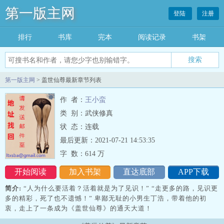
第一版主网
登陆
注册
排行
书库
完本
阅读记录
书架
搜索
第一版主网
> 盖世仙尊最新章节列表
作 者：
王小蛮
类 别：武侠修真
状 态：连载
最后更新：2021-07-21 14:53:35
字 数：
614 万
开始阅读
加入书架
直达底部
APP下载
简介:
“人为什么要活着？活着就是为了见识！” “走更多的路，见识更
多的精彩，死了也不遗憾！” 卑鄙无耻的小男生丁浩，带着他的初
衷，走上了一条成为《盖世仙尊》的通天大道！