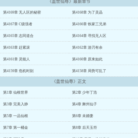
《盖世仙尊》最新章节
第4169章 无人区的秘密
第4168章 为了灵晶
第4167章 C级强者
第4166章 铁家三兄弟
第4165章 志同道合
第4164章 寻找无人区
第4163章 赶紧滚
第4162章 游刃有余
第4161章 灵能人
第4160章 原来如此
第4159章 危机时刻
第4158章 局势可乱了
《盖世仙尊》正文
第1章 仙根世界
第2章 少年丁浩
第3章 完美入静
第4章 舞州仙子
第5章 一品仙根
第6章 未婚妻
第7章 第一桶金
第8章 后天玉符