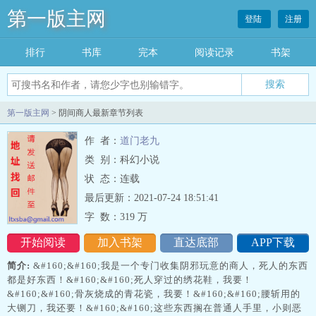
第一版主网
登陆
注册
排行
书库
完本
阅读记录
书架
搜索
第一版主网
> 阴间商人最新章节列表
作 者：
道门老九
类 别：科幻小说
状 态：连载
最后更新：2021-07-24 18:51:41
字 数：
319 万
开始阅读
加入书架
直达底部
APP下载
简介:
&#160;&#160;我是一个专门收集阴邪玩意的商人，死人的东西
都是好东西！&#160;&#160;死人穿过的绣花鞋，我要！
&#160;&#160;骨灰烧成的青花瓷，我要！&#160;&#160;腰斩用的
大铡刀，我还要！&#160;&#160;这些东西搁在普通人手里，小则恶