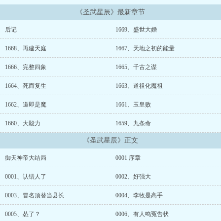
《圣武星辰》最新章节
后记
1669、盛世大婚
1668、再建天庭
1667、天地之初的能量
1666、完整四象
1665、千古之谋
1664、死而复生
1663、道祖化魔祖
1662、道即是魔
1661、玉皇败
1660、大毅力
1659、九条命
《圣武星辰》正文
御天神帝大结局
0001 序章
0001、认错人了
0002、好强大
0003、冒名顶替当县长
0004、李牧是高手
0005、怂了？
0006、有人鸣冤告状