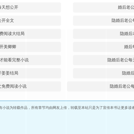
每天想公开
婚后老
公开全文
隐婚后老公
费阅读大结局
隐婚后
开美卿卿
婚后
才能看完整小说
隐婚后老公每
开姜姜结局
隐婚后
文免费阅读小说
隐婚后老公
有小说为转载作品，所有章节均由网友上传，转载至本站只是为了宣传本书让更多读