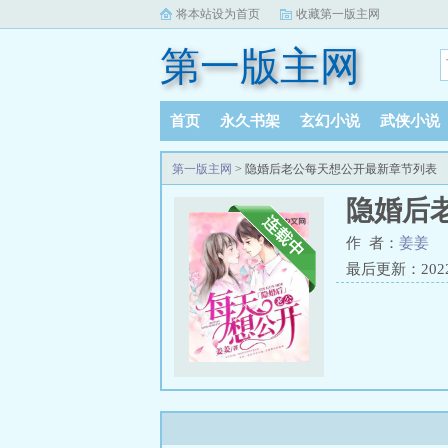
将本站设为首页
收藏第一版主网
第一版主网
首页
永久书架
玄幻小说
武侠小说
第一版主网
> 隐婚后老公每天想公开最新章节列表
隐婚后
作 者：
姜姜
最后更新：2022-0