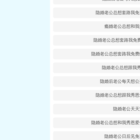
隐婚老公总想套路我免
瘾婚老公总想和我
隐婚老公总想套路我免
隐婚老公总想套路我免费
隐婚老公总想跟我秀恩
隐婚后老公每天想公
隐婚老公总想跟我秀恩
隐婚老公天天
隐婚老公总想和我秀恩爱
隐婚老公日后见免