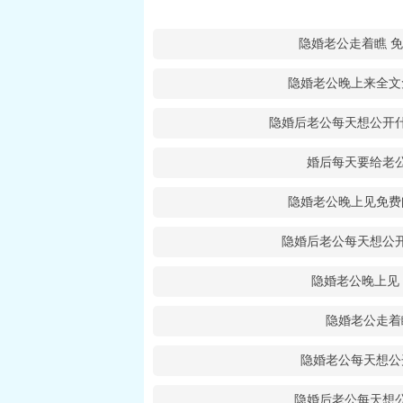
隐婚老公走着瞧 
隐婚老公晚上来全文
隐婚后老公每天想公开
婚后每天要给老
隐婚老公晚上见免费
隐婚后老公每天想公
隐婚老公晚上见
隐婚老公走着
隐婚老公每天想公
隐婚后老公每天想