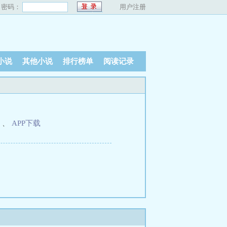
密码：
用户注册
小说
其他小说
排行榜单
阅读记录
、
APP下载