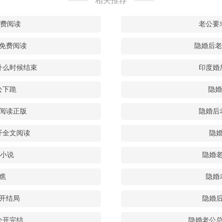
相关推荐
免费阅读
老公要
免费阅读
隐婚后老
什么时候结束
印度婚
公下跪
隐婚
阅读正版
隐婚后
开全文阅读
隐
 小说
隐婚
瞧
隐婚
开结局
隐婚
公开完结
隐婚老公