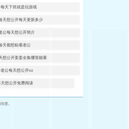
公每天下班就是玩游戏
每天想公开每天更新多少
老公每天想公开简介
每天都想粘着老公
天想公开姜姜全集哪里能看
老公每天想公开txt
每天想公开免费阅读
者欣赏。