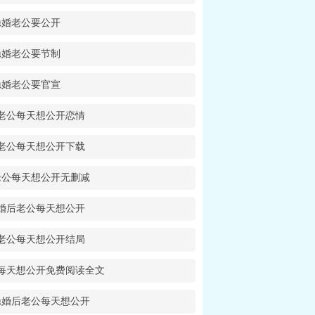
隐婚老公要公开
隐婚老公要节制
隐婚老公要官宣
老公每天想公开恋情
老公每天想公开下载
老公每天想公开无删减
婚后老公每天想公开
老公每天想公开结局
每天想公开免费阅读全文
隐婚后老公每天想公开