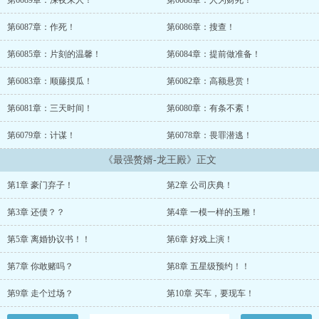
第6089章：深夜来人！
第6088章：人为财死！
第6087章：作死！
第6086章：搜查！
第6085章：片刻的温馨！
第6084章：提前做准备！
第6083章：顺藤摸瓜！
第6082章：高额悬赏！
第6081章：三天时间！
第6080章：有条不紊！
第6079章：计谋！
第6078章：畏罪潜逃！
《最强赘婿-龙王殿》正文
第1章 豪门弃子！
第2章 公司庆典！
第3章 还债？？
第4章 一模一样的玉雕！
第5章 离婚协议书！！
第6章 好戏上演！
第7章 你敢赌吗？
第8章 五星级预约！！
第9章 走个过场？
第10章 买车，要现车！