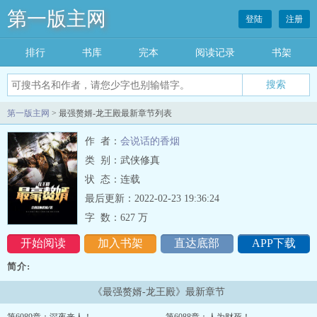
第一版主网
登陆
注册
排行
书库
完本
阅读记录
书架
搜索
第一版主网
> 最强赘婿-龙王殿最新章节列表
作 者：
会说话的香烟
类 别：武侠修真
状 态：连载
最后更新：2022-02-23 19:36:24
字 数：
627 万
开始阅读
加入书架
直达底部
APP下载
简介:
《最强赘婿-龙王殿》最新章节