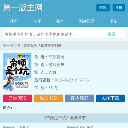
第一版主网
登陆
注册
排行
书库
完本
阅读记录
书架
搜索
第一版主网
> 帝师是个坑最新章节列表
作 者：
菲硕莫薯
类 别：游戏竞技
状 态：连载
最后更新：2022-02-23 15:27:56
字 数：
38 万
开始阅读
加入书架
直达底部
APP下载
简介:
《帝师是个坑》最新章节