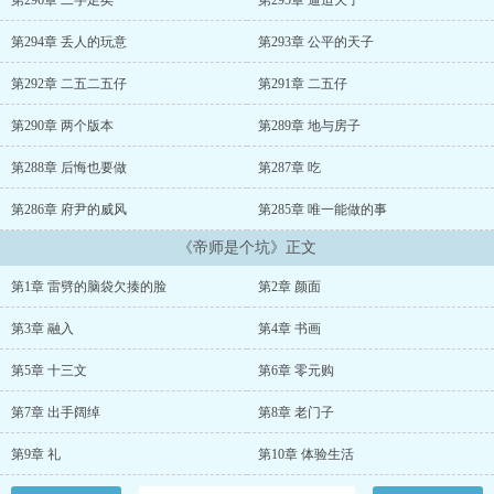
第296章 二字足矣
第295章 逼迫天子
第294章 丢人的玩意
第293章 公平的天子
第292章 二五二五仔
第291章 二五仔
第290章 两个版本
第289章 地与房子
第288章 后悔也要做
第287章 吃
第286章 府尹的威风
第285章 唯一能做的事
《帝师是个坑》正文
第1章 雷劈的脑袋欠揍的脸
第2章 颜面
第3章 融入
第4章 书画
第5章 十三文
第6章 零元购
第7章 出手阔绰
第8章 老门子
第9章 礼
第10章 体验生活