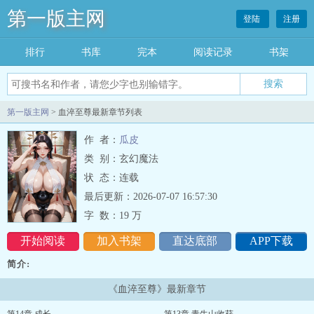
第一版主网
登陆
注册
排行
书库
完本
阅读记录
书架
搜索
第一版主网
> 血淬至尊最新章节列表
作 者：
瓜皮
类 别：玄幻魔法
状 态：连载
最后更新：2026-07-07 16:57:30
字 数：
19 万
开始阅读
加入书架
直达底部
APP下载
简介:
《血淬至尊》最新章节