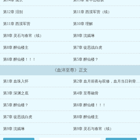
第14章 成长
第13章 青牛山收获
第12章 泪别
第11章 西漠军营（续）
第11章 西漠军营
第10章 理解
第9章 灵石与春宵（续）
第9章 沈嫣琳
第8章 醉仙楼主
第7章 徒思战白虎
第6章 醉仙楼！！！
第5章 醉仙楼？
《血淬至尊》正文
第1章 血珠入怀
第2章 血月前夜4p双修，血月当日剥骨炼魂
第3章 深渊之底
第4章 至尊融骨
第5章 醉仙楼？
第6章 醉仙楼！！！
第7章 徒思战白虎
第8章 醉仙楼主
第9章 沈嫣琳
第9章 灵石与春宵（续）