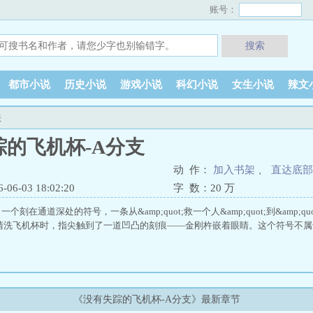
账号：
搜索
都市小说
历史小说
游戏小说
科幻小说
女生小说
辣文
表
踪的飞机杯-A分支
动 作：
加入书架
、
直达底部
6-03 18:02:20
字 数：
20 万
刻在通道深处的符号，一条从&amp;quot;救一个人&amp;quot;到&amp;quo
力清洗飞机杯时，指尖触到了一道凹凸的刻痕——金刚杵嵌着眼睛。这个符号不
《没有失踪的飞机杯-A分支》最新章节