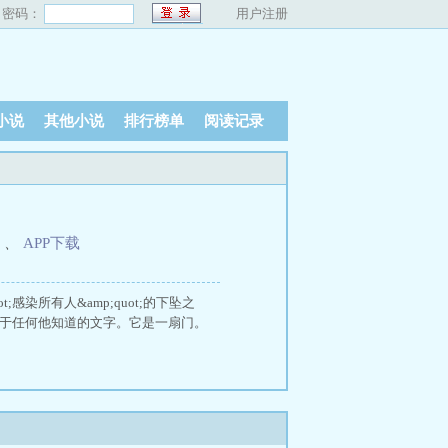
密码：
用户注册
小说
其他小说
排行榜单
阅读记录
、
APP下载
t;感染所有人&amp;quot;的下坠之
属于任何他知道的文字。它是一扇门。