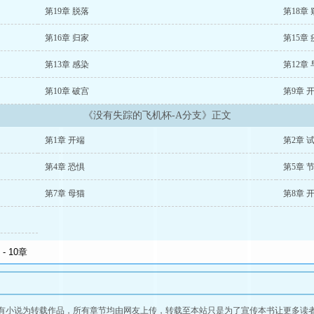
第19章 脱落
第18章
第16章 归家
第15章
第13章 感染
第12章
第10章 破宫
第9章 
《没有失踪的飞机杯-A分支》正文
第1章 开端
第2章 
第4章 恐惧
第5章 
第7章 母猫
第8章 
有小说为转载作品，所有章节均由网友上传，转载至本站只是为了宣传本书让更多读