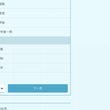
 窥视
 疫情
 早操
开学第一周
试验
节制
开学
下一页
者欣赏。