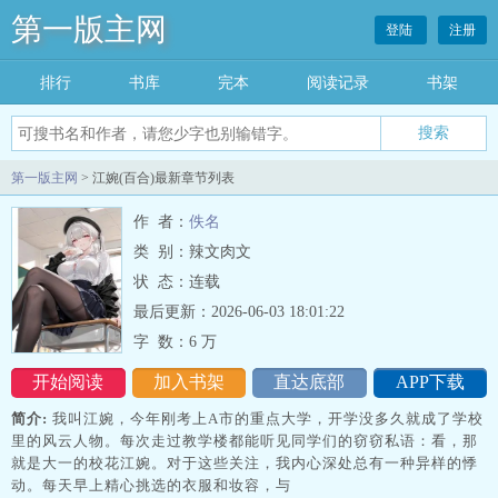
第一版主网
登陆
注册
排行
书库
完本
阅读记录
书架
搜索
第一版主网
> 江婉(百合)最新章节列表
作 者：
佚名
类 别：辣文肉文
状 态：连载
最后更新：2026-06-03 18:01:22
字 数：
6 万
开始阅读
加入书架
直达底部
APP下载
简介:
我叫江婉，今年刚考上A市的重点大学，开学没多久就成了学校
里的风云人物。每次走过教学楼都能听见同学们的窃窃私语：看，那
就是大一的校花江婉。对于这些关注，我内心深处总有一种异样的悸
动。每天早上精心挑选的衣服和妆容，与