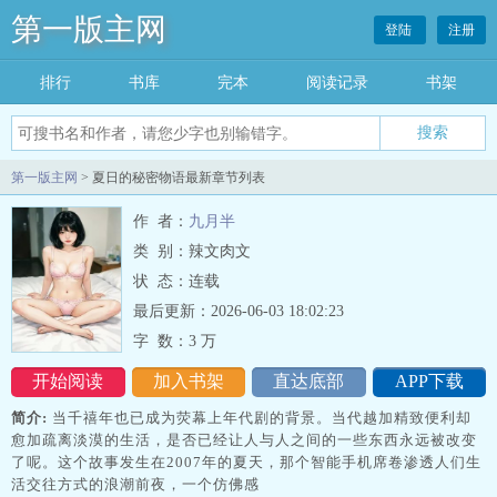
第一版主网
登陆
注册
排行
书库
完本
阅读记录
书架
搜索
第一版主网
> 夏日的秘密物语最新章节列表
作 者：
九月半
类 别：辣文肉文
状 态：连载
最后更新：2026-06-03 18:02:23
字 数：
3 万
开始阅读
加入书架
直达底部
APP下载
简介:
当千禧年也已成为荧幕上年代剧的背景。当代越加精致便利却
愈加疏离淡漠的生活，是否已经让人与人之间的一些东西永远被改变
了呢。这个故事发生在2007年的夏天，那个智能手机席卷渗透人们生
活交往方式的浪潮前夜，一个仿佛感