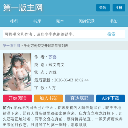
第一版主网
登陆
注册
排行
书库
完本
阅读记录
书架
搜索
第一版主网
> 千树万树梨花开最新章节列表
作 者：
苏喜
类 别：辣文肉文
状 态：连载
最后更新：2026-06-03 18:02:44
字 数：
3 万
开始阅读
加入书架
直达底部
APP下载
简介:
界石坪的日头已近中天，春末夏初的太阳最是温吞，暖洋洋地
铺洒下来，照得人骨头缝里都渗出倦意来。庄方宜立在龙灯柱下，起
先还端正地站着，两手交叠在身前，腰背挺得笔直，一派天师府教养
出来的好仪态。只是等了约莫一刻钟，那暖融融