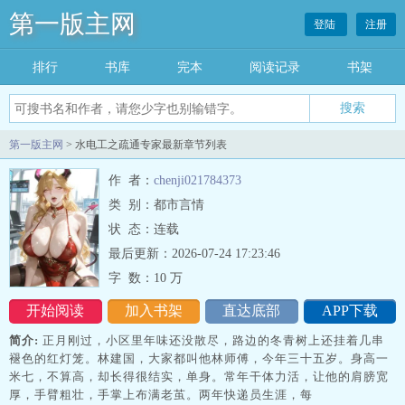
第一版主网
登陆
注册
排行
书库
完本
阅读记录
书架
搜索
第一版主网
> 水电工之疏通专家最新章节列表
作 者：
chenji021784373
类 别：都市言情
状 态：连载
最后更新：2026-07-24 17:23:46
字 数：
10 万
开始阅读
加入书架
直达底部
APP下载
简介:
正月刚过，小区里年味还没散尽，路边的冬青树上还挂着几串
褪色的红灯笼。林建国，大家都叫他林师傅，今年三十五岁。身高一
米七，不算高，却长得很结实，单身。常年干体力活，让他的肩膀宽
厚，手臂粗壮，手掌上布满老茧。两年快递员生涯，每