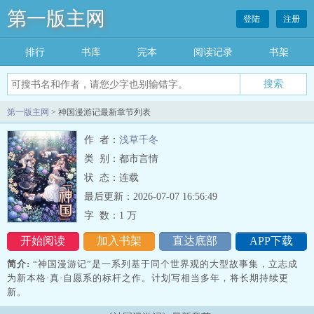
第一版主网
登陆
注册
排行
书库
完本
阅读记录
书架
搜索
第一版主网
> 神国漫游记最新章节列表
作 者：
浅草千冬
类 别：都市言情
状 态：连载
最后更新：2026-07-07 16:56:49
字 数：
1 万
开始阅读
加入书架
直达底部
APP下载
简介:
“神国漫游记”是一系列基于同个世界观的大型故事集，立志成
为新本格·真·自愿系的标杆之作。计划写相当多年，将长期持续更
新。