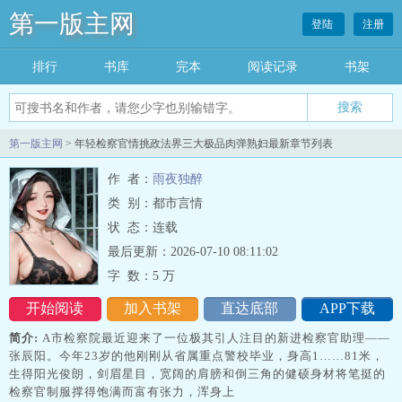
第一版主网
登陆
注册
排行
书库
完本
阅读记录
书架
搜索
第一版主网
> 年轻检察官情挑政法界三大极品肉弹熟妇最新章节列表
作 者：
雨夜独醉
类 别：都市言情
状 态：连载
最后更新：2026-07-10 08:11:02
字 数：
5 万
开始阅读
加入书架
直达底部
APP下载
简介:
A市检察院最近迎来了一位极其引人注目的新进检察官助理——
张辰阳。今年23岁的他刚刚从省属重点警校毕业，身高1……81米，
生得阳光俊朗，剑眉星目，宽阔的肩膀和倒三角的健硕身材将笔挺的
检察官制服撑得饱满而富有张力，浑身上