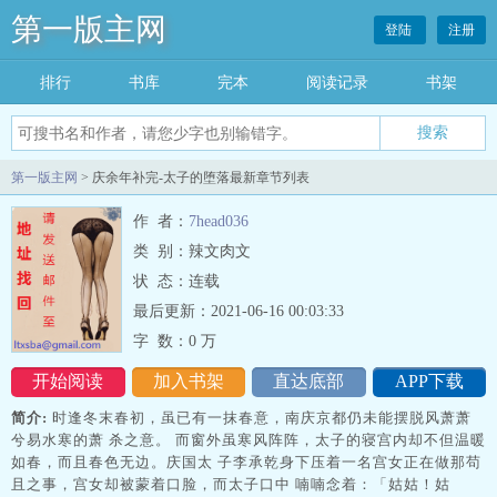
第一版主网
登陆
注册
排行
书库
完本
阅读记录
书架
搜索
第一版主网
> 庆余年补完-太子的堕落最新章节列表
作 者：
7head036
类 别：辣文肉文
状 态：连载
最后更新：2021-06-16 00:03:33
字 数：
0 万
开始阅读
加入书架
直达底部
APP下载
简介:
时逢冬末春初，虽已有一抹春意，南庆京都仍未能摆脱风萧萧
兮易水寒的萧 杀之意。 而窗外虽寒风阵阵，太子的寝宫内却不但温暖
如春，而且春色无边。庆国太 子李承乾身下压着一名宫女正在做那苟
且之事，宫女却被蒙着口脸，而太子口中 喃喃念着：「姑姑！姑