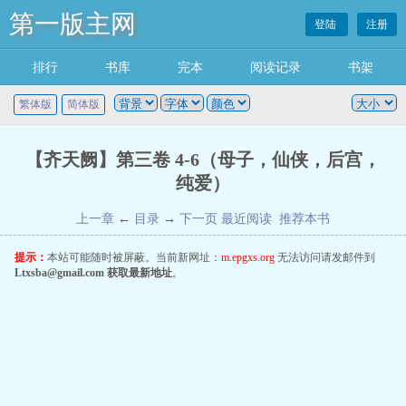
第一版主网
登陆
注册
排行
书库
完本
阅读记录
书架
繁体版
简体版
【齐天阙】第三卷 4-6（母子，仙侠，后宫，
纯爱）
上一章
←
目录
→
下一页
最近阅读
推荐本书
提示：
本站可能随时被屏蔽。当前新网址：
m.epgxs.org
无法访问请发邮件到
Ltxsba@gmail.com
获取最新地址
。