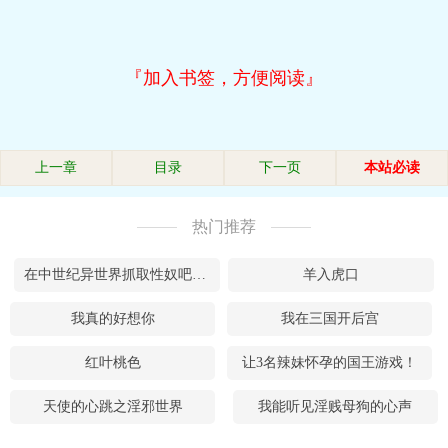
『加入书签，方便阅读』
上一章
目录
下一页
本站必读
热门推荐
在中世纪异世界抓取性奴吧！——暴力，强奸与性奴
羊入虎口
我真的好想你
我在三国开后宫
红叶桃色
让3名辣妹怀孕的国王游戏！
天使的心跳之淫邪世界
我能听见淫贱母狗的心声