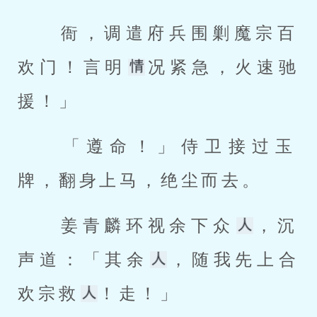
 衙，调遣府兵围剿魔宗百
欢门！言明
况紧急，火速驰
援！」 
 「遵命！」侍卫接过玉
牌，翻身上马，绝尘而去。 
 姜青麟环视余下众
，沉
声道：「其余
，随我先上合
欢宗救
！走！」 