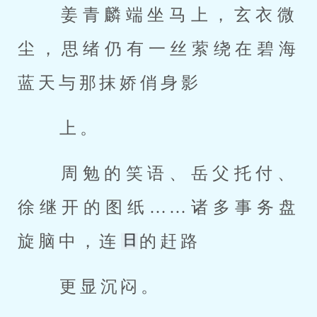
 姜青麟端坐马上，玄衣微
尘，思绪仍有一丝萦绕在碧海
蓝天与那抹娇俏身影 
 上。 
 周勉的笑语、岳父托付、
徐继开的图纸……诸多事务盘
旋脑中，连
的赶路 
 更显沉闷。 