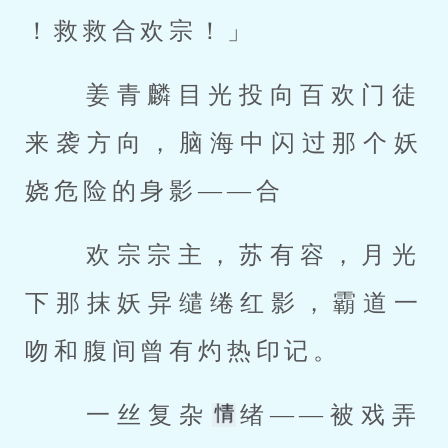
！救救合欢宗！」 
 姜青麟目光投向百欢门徒
来袭方向，脑海中闪过那个妖
娆危险的身影——合 
 欢宗宗主，苏有容，月光
下那抹妖异缱绻红影，霸道一
吻和腹间曾有灼热印记。 
 一丝复杂
绪——被戏弄