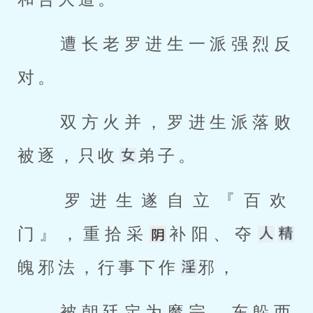
 遭长老罗进生一派强烈反
对。 
 双方火并，罗进生派落败
被逐，只收
弟子。 
 罗进生遂自立『百欢
门』，重拾采
补阳、夺
魄邪法，行事下作
邪， 
 被朝廷定为魔宗，东躲西