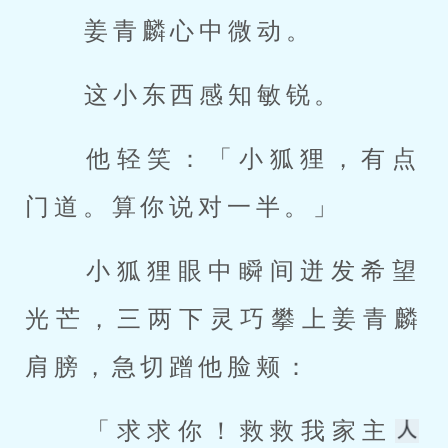
 姜青麟心中微动。 
 这小东西感知敏锐。 
 他轻笑：「小狐狸，有点
门道。算你说对一半。」 
 小狐狸眼中瞬间迸发希望
光芒，三两下灵巧攀上姜青麟
肩膀，急切蹭他脸颊： 
 「求求你！救救我家主