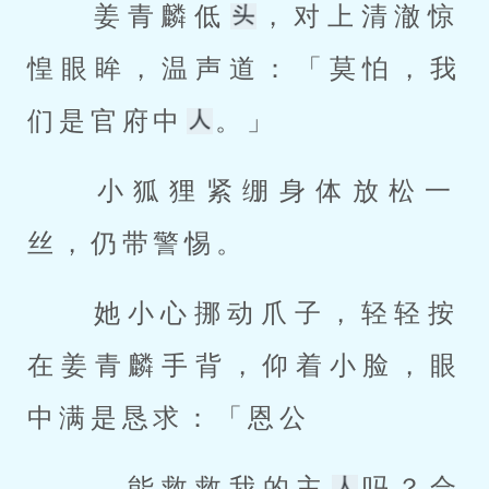
 姜青麟低
，对上清澈惊
惶眼眸，温声道：「莫怕，我
们是官府中
。」 
 小狐狸紧绷身体放松一
丝，仍带警惕。 
 她小心挪动爪子，轻轻按
在姜青麟手背，仰着小脸，眼
中满是恳求：「恩公 
 …能救救我的主
吗？合