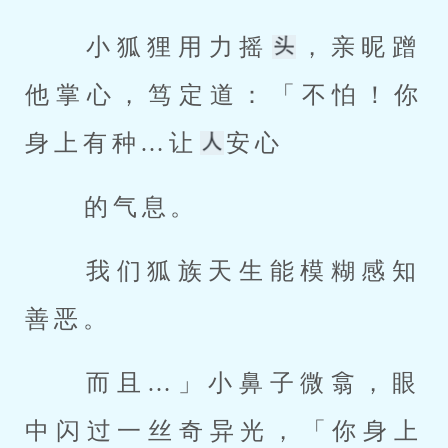
 小狐狸用力摇
，亲昵蹭
他掌心，笃定道：「不怕！你
身上有种…让
安心 
 的气息。 
 我们狐族天生能模糊感知
善恶。 
 而且…」小鼻子微翕，眼
中闪过一丝奇异光，「你身上