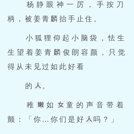
 杨静眼神一厉，手按刀
柄，被姜青麟抬手止住。 
 小狐狸仰起小脑袋，怯生
生望着姜青麟俊朗容颜，只觉
得从未见过如此好看 
 的
。 
 稚
如
童的声音带着
颤：「你…你们是好
吗？」 