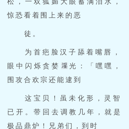
松，一双狐媚大眼蓄满泪水，
惊恐看着围上来的恶 
 徒。 
 为首疤脸汉子舔着嘴唇，
眼中闪烁贪婪
光：「嘿嘿，
围攻合欢宗还能逮到 
 这宝贝！虽未化形，灵智
已开。带回去调教几年，就是
极品鼎炉！兄弟们，到时 