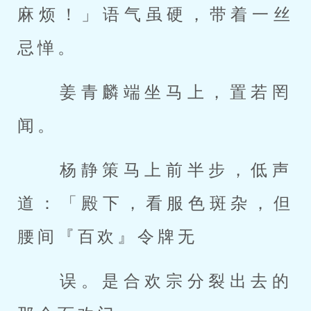
麻烦！」语气虽硬，带着一丝
忌惮。 
 姜青麟端坐马上，置若罔
闻。 
 杨静策马上前半步，低声
道：「殿下，看服色斑杂，但
腰间『百欢』令牌无 
 误。是合欢宗分裂出去的