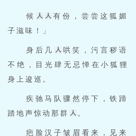
 候
有份，尝尝这狐媚
子滋味！」 
 身后几
哄笑，污言秽语
不绝，目光肆无忌惮在小狐狸
身上逡巡。 
 疾驰马队骤然停下，铁蹄
踏地声惊动那群
。 
 疤脸汉子皱眉看来，见来