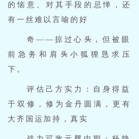
的恼意、对其手段的忌惮，还
有一丝难以言喻的好 
 奇——掠过心
，但被眼
前急务和肩
小狐狸恳求压
下。 
 评估己方实力：自身得益
于双修，修为金丹圆满，更有
大齐国运加持，真实 
 战力可敌元婴中期；杨静