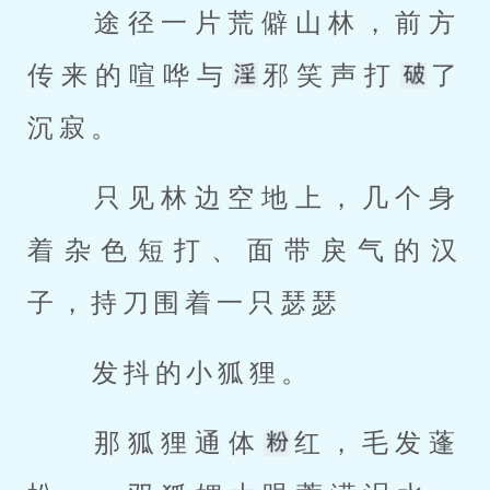
 途径一片荒僻山林，前方
传来的喧哗与
邪笑声打
了
沉寂。 
 只见林边空地上，几个身
着杂色短打、面带戾气的汉
子，持刀围着一只瑟瑟 
 发抖的小狐狸。 
 那狐狸通体
红，毛发蓬