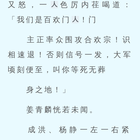
又怒，一
色厉内荏喝道：
「我们是百欢门
！门 
 主正率众围攻合欢宗！识
相速退！否则信号一发，大军
顷刻便至，叫你等死无葬 
 身之地！」 
 姜青麟恍若未闻。 
 成洪、杨静一左一右紧