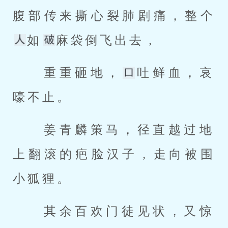
腹部传来撕心裂肺剧痛，整个
如
麻袋倒飞出去， 
 重重砸地，
吐鲜血，哀
嚎不止。 
 姜青麟策马，径直越过地
上翻滚的疤脸汉子，走向被围
小狐狸。 
 其余百欢门徒见状，又惊