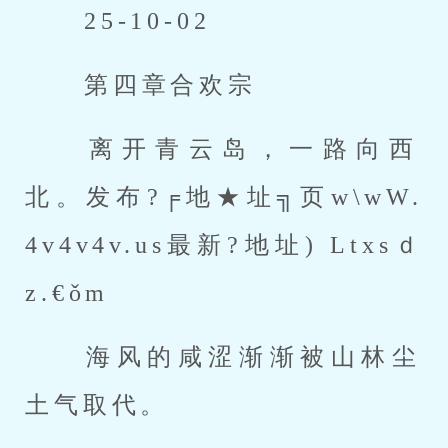
 25-10-02 
 第四章合欢宗 
 离开青云岛，一路向西
北。发布?╒地★址╗页w\wW.
4v4v4v.us最新?地址) Ltxsｄ
z.€ǒm 
 海风的咸涩渐渐被山林尘
土气取代。 