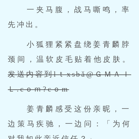
 一夹马腹，战马嘶鸣，率
先冲出。 
 小狐狸紧紧盘绕姜青麟脖
颈间，温软皮毛贴着他皮肤。
发送内容到lｔxsbǎ@ＧＭＡＩ
Ｌ.cｏｍ?cｏm
 姜青麟感受这份亲昵，一
边策马疾驰，一边问：「为何
对我如此亲近信任？」 