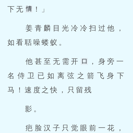
下无
！」 
 姜青麟目光冷冷扫过他，
如看聒噪蝼蚁。 
 他甚至无需开
，身旁一
名侍卫已如离弦之箭飞身下
马！速度之快，只留残 
 影。 
 疤脸汉子只觉眼前一花，