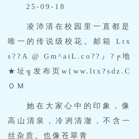
 25-09-18 
 凌沛清在校园里一直都是
唯一的传说级校花。邮箱 Ltx
s??A @ Gm^aiL.co??』?╒地
★址╗发布页w{ww.ltx?sdz.C
ＯＭ 
 她在大家心中的印象，像
高山清泉，冷冽清澈，不含一
丝杂质。也像苍翠青 