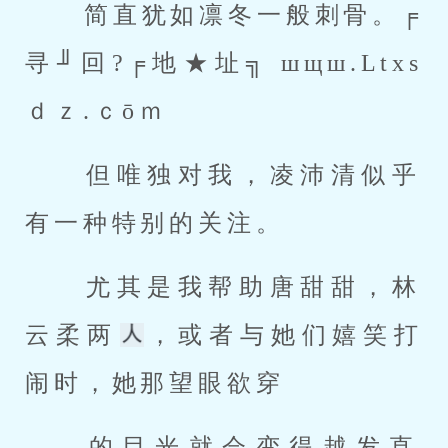
 简直犹如凛冬一般刺骨。╒
寻╜回?╒地★址╗ шщш.Ltxs
ｄｚ.ｃōｍ 
 但唯独对我，凌沛清似乎
有一种特别的关注。 
 尤其是我帮助唐甜甜，林
云柔两
，或者与她们嬉笑打
闹时，她那望眼欲穿 
 的目光就会变得越发直