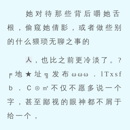
 她对待那些背后嚼她舌
根，偷窥她倩影，或者做些别
的什么猥琐无聊之事的 
，也比之前更冷淡了。?
╒地★址╗发布ωωω．lTxsf
ｂ．Ｃ⊙㎡不仅不愿多说一个
字，甚至鄙视的眼神都不屑于
给一个， 