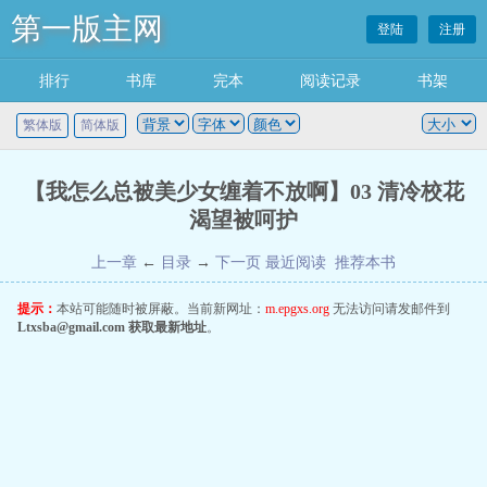
第一版主网
登陆
注册
排行
书库
完本
阅读记录
书架
繁体版
简体版
【我怎么总被美少女缠着不放啊】03 清冷校花
渴望被呵护
上一章
←
目录
→
下一页
最近阅读
推荐本书
提示：
本站可能随时被屏蔽。当前新网址：
m.epgxs.org
无法访问请发邮件到
Ltxsba@gmail.com
获取最新地址
。