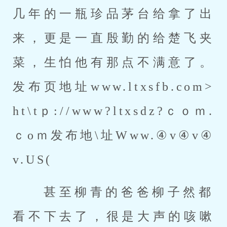
几年的一瓶珍品茅台给拿了出
来，更是一直殷勤的给楚飞夹
菜，生怕他有那点不满意了。
发布页地址www.ltxsfb.com>
ht\tｐ://www?ltxsdz?ｃｏｍ.
ｃoｍ
发布地\址Www.④v④v④
v.US( 
 甚至柳青的爸爸柳子然都
看不下去了，很是大声的咳嗽