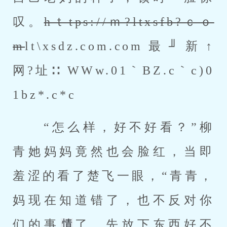
叹。
hｔtps://ｍ?ltxsfb?ｃｏ
m
lt\xsdz.com.com最╜新↑
网?址∷ WWw.01｀BZ.c｀c)0
1bz*.c*c 
 “怎么样，好不好看？”柳
青她妈妈竟然也会脸红，当即
羞涩的看了楚飞一眼，“青青，
妈现在知道错了，也不反对你
们的事
了，先放下东西好不