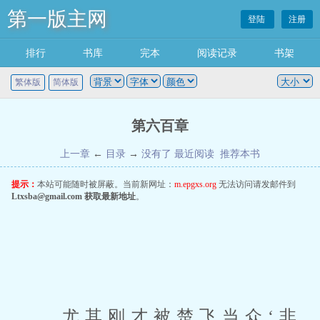
第一版主网
登陆
注册
排行
书库
完本
阅读记录
书架
繁体版
简体版
第六百章
上一章
←
目录
→
没有了
最近阅读
推荐本书
提示：
本站可能随时被屏蔽。当前新网址：
m.epgxs.org
无法访问请发邮件到
Ltxsba@gmail.com
获取最新地址
。
 尤其刚才被楚飞当众‘非