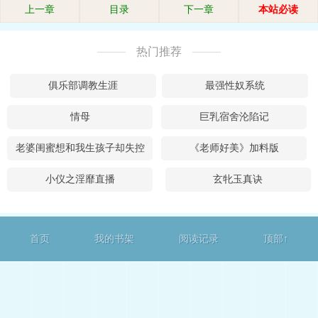
上一章
目录
下一章
本站必读
热门推荐
俱乐部调教生涯
最强性奴系统
情母
巨乳宿舍沦陷记
老婆闺蜜想和我生孩子却失控
《老师好美》加料版
小仪之淫靡直播
玄牝玉真诀
首页
我的书架
阅读记录
顶部↑