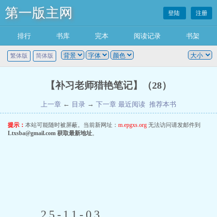
第一版主网
登陆
注册
排行
书库
完本
阅读记录
书架
繁体版
简体版
【补习老师猎艳笔记】（28）
上一章
←
目录
→
下一章
最近阅读
推荐本书
提示：
本站可能随时被屏蔽。当前新网址：
m.epgxs.org
无法访问请发邮件到
Ltxsba@gmail.com
获取最新地址
。
 25-11-03 