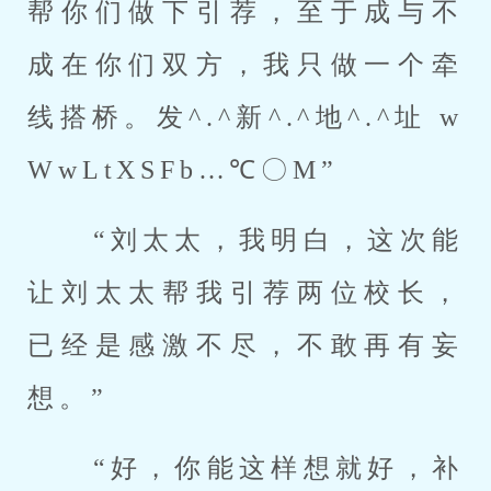
帮你们做下引荐，至于成与不
成在你们双方，我只做一个牵
线搭桥。发^.^新^.^地^.^址 w
WwLtXSFb…℃〇M” 
 “刘太太，我明白，这次能
让刘太太帮我引荐两位校长，
已经是感激不尽，不敢再有妄
想。” 
 “好，你能这样想就好，补