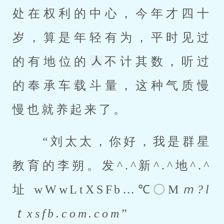
处在权利的中心，今年才四十
岁，算是年轻有为，平时见过
的有地位的
不计其数，听过
的奉承车载斗量，这种气质慢
慢也就养起来了。 
 “刘太太，你好，我是群星
教育的李朔。发^.^新^.^地^.^
址 wWwLtXSFb…℃〇M
ｍ?l
ｔxsfb.com.com
” 