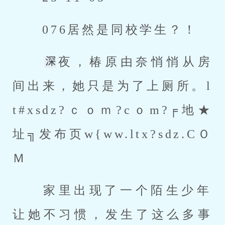
 076居然是同校学生？！ 
夜，椿原由奈悄悄从房
间出来，她只是为了上厕所。l
t#xsdz?ｃｏｍ?cｏm?╒地★
址╗发布页w{ww.ltx?sdz.CＯ
Ｍ 
 家里出现了一个陌生少年
让她不习惯，发生了这么多事