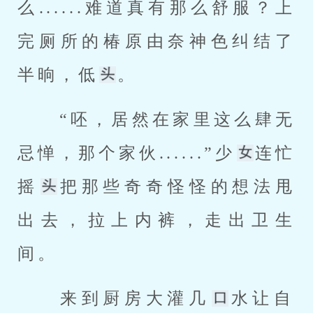
么......难道真有那么舒服？上
完厕所的椿原由奈神色纠结了
半晌，低
。 
 “呸，居然在家里这么肆无
忌惮，那个家伙......”少
连忙
摇
把那些奇奇怪怪的想法甩
出去，拉上内裤，走出卫生
间。 
 来到厨房大灌几
水让自