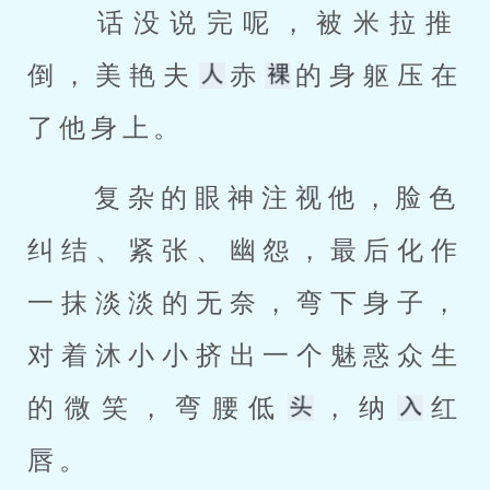
 话没说完呢，被米拉推
倒，美艳夫
赤
的身躯压在
了他身上。 
 复杂的眼神注视他，脸色
纠结、紧张、幽怨，最后化作
一抹淡淡的无奈，弯下身子，
对着沐小小挤出一个魅惑众生
的微笑，弯腰低
，纳
红
唇。 