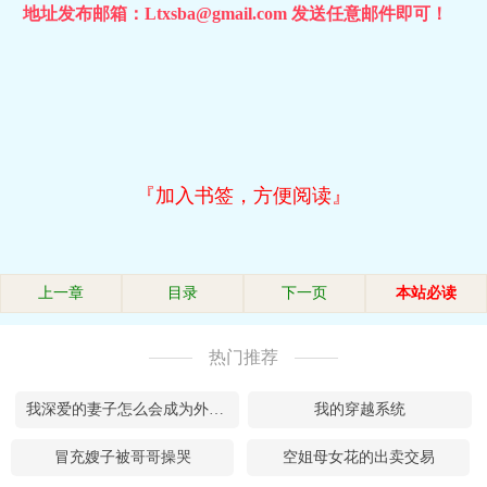
地址发布邮箱：Ltxsba@gmail.com 发送任意邮件即可！
『加入书签，方便阅读』
上一章
目录
下一页
本站必读
热门推荐
我深爱的妻子怎么会成为外卖APP的金牌商家
我的穿越系统
冒充嫂子被哥哥操哭
空姐母女花的出卖交易