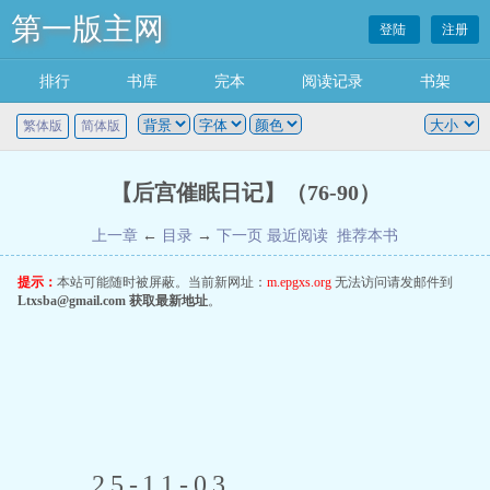
第一版主网
登陆
注册
排行
书库
完本
阅读记录
书架
繁体版
简体版
【后宫催眠日记】（76-90）
上一章
←
目录
→
下一页
最近阅读
推荐本书
提示：
本站可能随时被屏蔽。当前新网址：
m.epgxs.org
无法访问请发邮件到
Ltxsba@gmail.com
获取最新地址
。
 25-11-03 