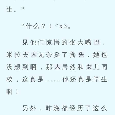
生。” 
 “什么？！”x3。 
 见他们惊愕的张大嘴
，
米拉夫
无奈摇了摇
，她也
没想到啊，那
居然和
儿同
校，这真是......他还真是学生
啊！ 
 另外，昨晚都经历了这么