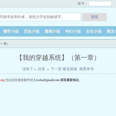
账号：
搜索
都市小说
历史小说
游戏小说
科幻小说
女生小说
辣文
第一章）
【我的穿越系统】（第一章）
没有了
←
目录
→
下一页
最近阅读
推荐本书
.org
无法访问请发邮件到
Ltxsba@gmail.com
获取最新地址
。