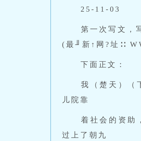
 25-11-03 
 第一次写文，写的不好，请见谅。地址发布页*})ww{w.ltx\sdz.com
(最╜新↑网?址∷ WW
 下面正文： 
 我（楚天）（下面主角都写成楚天）本是地球华夏的一个孤儿，在孤
儿院靠 
 着社会的资助，和自己勤工俭学读完了大学，后来也在大公司上班，
过上了朝九 