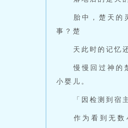
 胎中，楚天的灵魂逐渐的苏醒过来，我不是死了吗？这是到底怎么回
事？楚 
 天此时的记忆
 慢慢回过神的楚天正在感受着自己的身体，发现自己成了一个胎中的
小婴儿。 
 「因检测到宿
 作为看到无数小说的老书虫，楚天当然知道系统文，随即意念问到