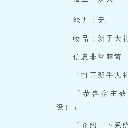
 能力：无 
 物品：新手大
 信息非常
简 
 「打开新手大
 「恭喜宿主获得身体改造，获得过目不忘，获得常识修改（可升
级）」 
 「介绍一下系