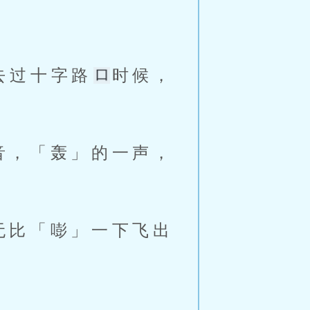
去过十字路
时候，
无比「嘭」一下飞出