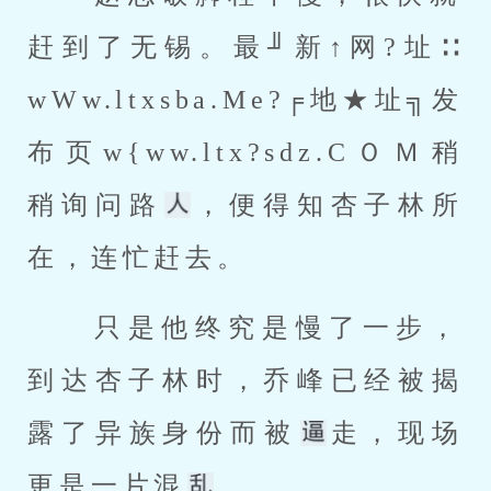
赶到了无锡。最╜新↑网?址∷ 
wWw.ltxsba.Me?╒地★址╗发
布页w{ww.ltx?sdz.CＯＭ稍
稍询问路
，便得知杏子林所
在，连忙赶去。 
 只是他终究是慢了一步，
到达杏子林时，乔峰已经被揭
露了异族身份而被
走，现场
更是一片混
。 