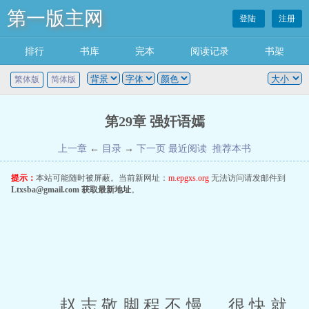
第一版主网
登陆
注册
排行
书库
完本
阅读记录
书架
繁体版
简体版
第29章 强奸语嫣
上一章
←
目录
→
下一页
最近阅读
推荐本书
提示：
本站可能随时被屏蔽。当前新网址：
m.epgxs.org
无法访问请发邮件到
Ltxsba@gmail.com
获取最新地址
。
 赵志敬脚程不慢，很快就