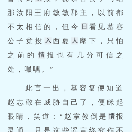
那汝阳王府敏敏郡主，以前都
不太相信的，但今
看见慕容
公子竟投
西夏
麾下，只怕
之前的
报也有几分可信之
处，嘿嘿。” 
 此言一出，慕容复便知道
赵志敬在威胁自己了，便眯起
眼睛，笑道：“赵掌教倒是
报
灵通，只是这些谣言终究作不