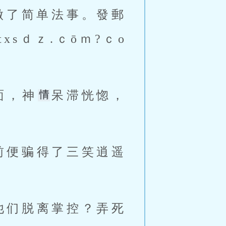
做了简单法事。發郵
txsｄｚ.ｃōｍ?ｃo
面，神
呆滞恍惚，