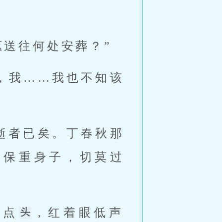
送往何处安葬？” 
逝者已矣。丁春秋那
须保重身子，切莫过
点点
，红着眼低声