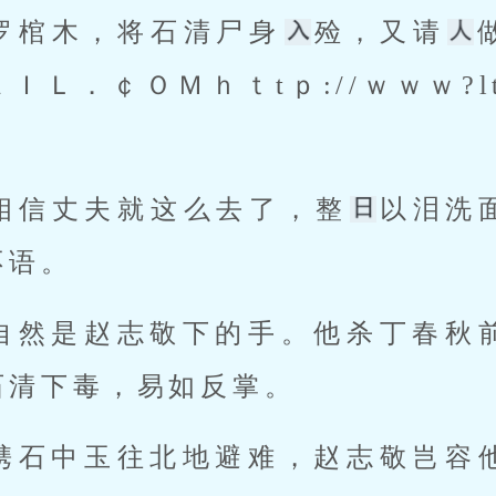
张罗棺木，将石清尸身
殓，又请
ＡＩＬ．￠ＯＭｈｔtｐ://ｗｗｗ?l
敢相信丈夫就这么去了，整
以泪洗
语。 
清下毒，易如反掌。 