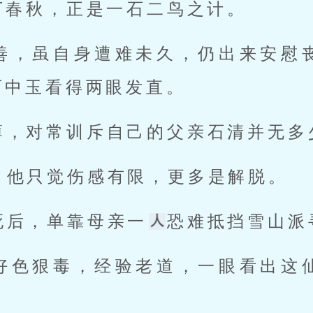
丁春秋，正是一石二鸟之计。 
石中玉看得两眼发直。 
薄，对常训斥自己的父亲石清并无多
，他只觉伤感有限，更多是解脱。 
死后，单靠母亲一
恐难抵挡雪山派