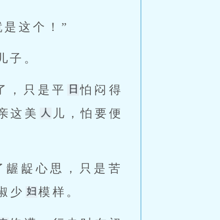
是这个！” 
儿子。 
了，只是平
怕闷得
亲这美
儿，怕要便
淑少
模样。 