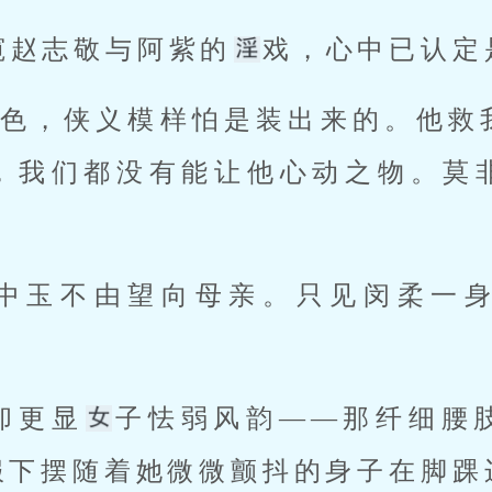
窥赵志敬与阿紫的
戏，心中已认定
此好色，侠义模样怕是装出来的。他救
，我们都没有能让他心动之物。莫
却更显
子怯弱风韵——那纤细腰
服下摆随着她微微颤抖的身子在脚踝