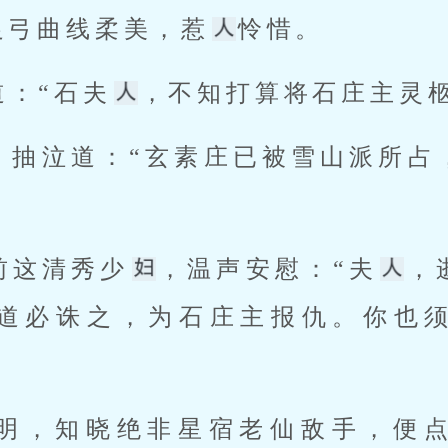
足弓曲线柔美，惹
怜惜。 
道：“石夫
，不知打算将石庄主灵柩
前这清秀少
，温声安慰：“夫
，
道必诛之，为石庄主报仇。你也
之明，知晓绝非星宿老仙敌手，便