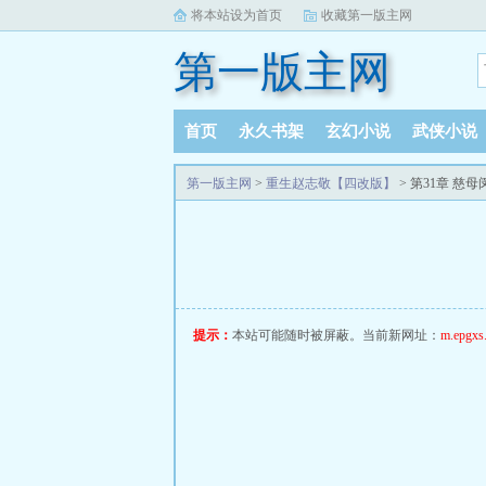
将本站设为首页
收藏第一版主网
第一版主网
首页
永久书架
玄幻小说
武侠小说
完本小说
阅读记录
第一版主网
>
重生赵志敬【四改版】
> 第31章 慈母
提示：
本站可能随时被屏蔽。当前新网址：
m.epgxs