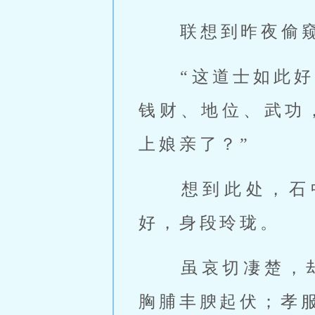
 联想到昨夜偷
 “这道士如
钱财、地位、武功
上娘亲了？” 
 想到此处，石中玉不由望向母亲。只见闵柔一身素白孝服，容颜姣
好，身段玲珑。 
 虽哀切凄楚，
胸脯丰腴起伏；孝