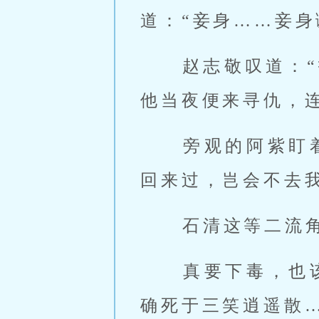
道：“妾身……妾身
 赵志敬叹道：“打虎不成反被虎伤。贫道一时不慎让丁春秋走脱，未料
他当夜便来寻仇，连
 旁观的阿紫盯着赵志敬，心中对他所言一句不信，暗想：若丁春秋真
回来过，岂会不去我
 石清这等二流
 真要下毒，也该先对付你这让他颜面尽失的混账道士才是。只是石清
确死于三笑逍遥散…