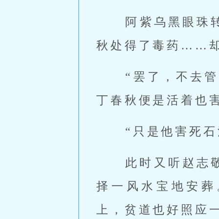
 阿紫乌黑眼
秋处得了毒药……却
 “罢了，不去
丁春秋便是活着也
 “只是他害死
 此时又听赵志敬道：“不如这般：我们将石庄主灵柩运往龙虎山，贫道
择一风水宝地安葬
上，贫道也好照应