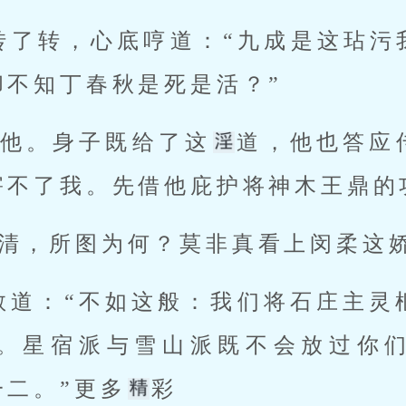
珠转了转，心底哼道：“九成是这玷污
不知丁春秋是死是活？” 
管他。身子既给了这
道，他也答应
害不了我。先借他庇护将神木王鼎的功
石清，所图为何？莫非真看上闵柔这
。星宿派与雪山派既不会放过你
一二。”更多
彩 