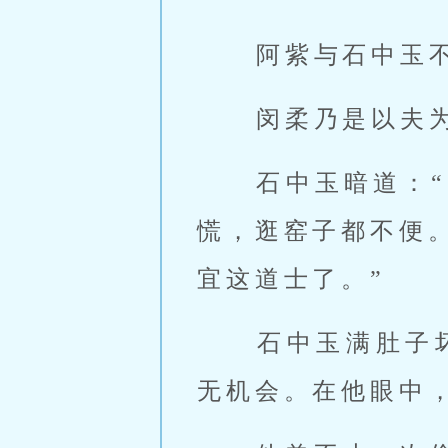
 阿紫与石中玉
 闵柔乃是以夫
 石中玉暗道
慌，逛窑子都不便
宜这道士了。” 
 石中玉满肚子坏水，毫无伦理之念，早对闵柔存了龌龊心思，只是苦
无机会。在他眼中