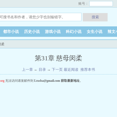
账号：
搜索
都市小说
历史小说
游戏小说
科幻小说
女生小说
辣文
闵柔
第31章 慈母闵柔
上一章
←
目录
→
下一页
最近阅读
推荐本书
.org
无法访问请发邮件到
Ltxsba@gmail.com
获取最新地址
。