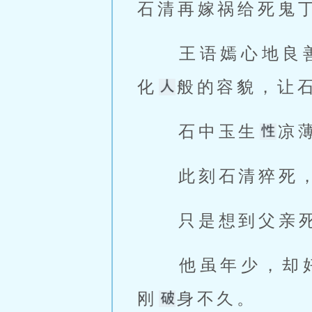
石清再嫁祸给死鬼
 王语嫣心地良善，虽自身遭难未久，仍出来安慰丧夫的闵柔。她天仙
化
般的容貌，让
 石中玉生
凉
 此刻石清猝死
 只是想到父亲
 他虽年少，却好色狠毒，经验老道，一眼看出这仙子般的王姑娘怕是
刚
身不久。 