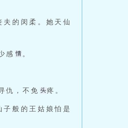
少感
。 
寻仇，不免
疼。 