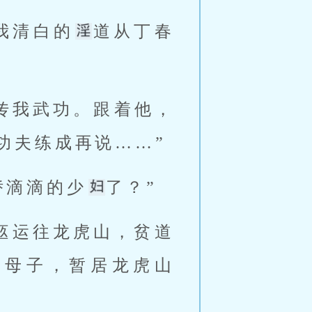
我清白的
道从丁春
传我武功。跟着他，
夫练成再说……” 
娇滴滴的少
了？” 
们母子，暂居龙虎山