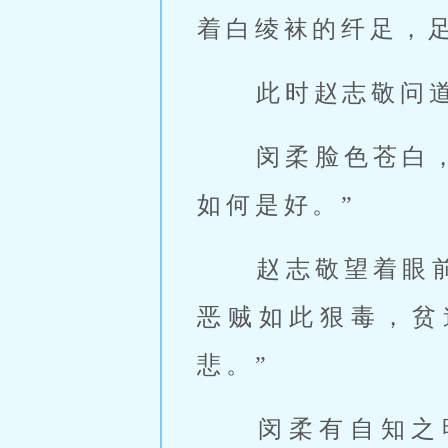
着白绫袜的纤足，
 此时赵志敬问
 闵柔脸色苍白，抽泣道：“玄素庄已被雪山派所占，我……我也不知该
如何是好。” 
 赵志敬望着眼
恶贼如此狠毒，贫
悲。” 
 闵柔有自知