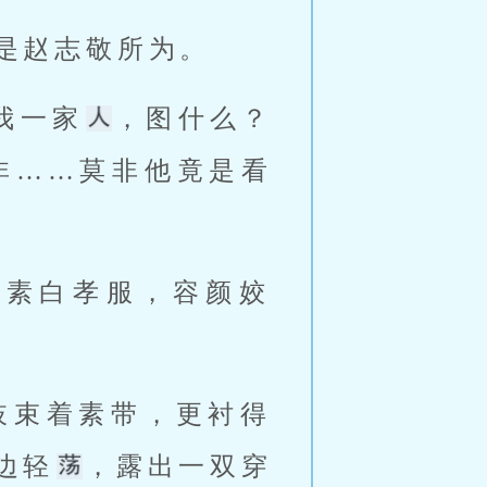
是赵志敬所为。 
我一家
，图什么？
非……莫非他竟是看
肢束着素带，更衬得
边轻
，露出一双穿