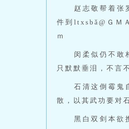
 赵志敬帮着
件到ltxsbǎ@ＧＭ
ｍ 
 闵柔似仍不
只默默垂泪，不言不
 石清这倒霉鬼自然是赵志敬下的手。他杀丁春秋前便骗得了三笑逍遥
散，以其武功要对石
 黑白双剑本欲携石中玉往北地避难，赵志敬岂容他们脱离掌控？弄死