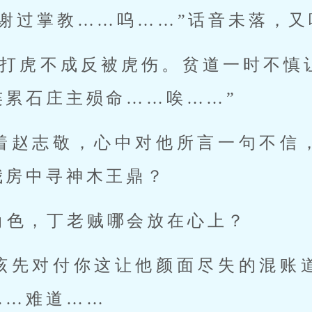
谢过掌教……呜……”话音未落，又
累石庄主殒命……唉……” 
房中寻神木王鼎？ 
角色，丁老贼哪会放在心上？ 
…难道…… 