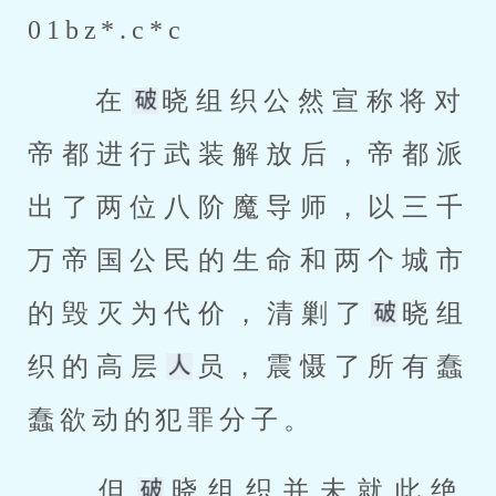
01bz*.c*c 
 在
晓组织公然宣称将对
帝都进行武装解放后，帝都派
出了两位八阶魔导师，以三千
万帝国公民的生命和两个城市
的毁灭为代价，清剿了
晓组
织的高层
员，震慑了所有蠢
蠢欲动的犯罪分子。 
 但
晓组织并未就此绝