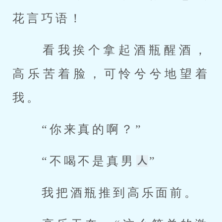
花言巧语！ 
 看我挨个拿起酒瓶醒酒，
高乐苦着脸，可怜兮兮地望着
我。 
 “你来真的啊？” 
 “不喝不是真男
” 
 我把酒瓶推到高乐面前。 