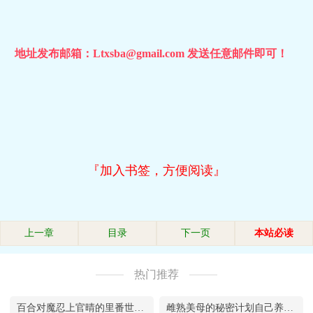
地址发布邮箱：Ltxsba@gmail.com 发送任意邮件即可！
『加入书签，方便阅读』
上一章
目录
下一页
本站必读
热门推荐
百合对魔忍上官晴的里番世界大冒险
雌熟美母的秘密计划自己养的儿子，吃起来才最安心