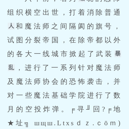
组织横空出世，打着消除普通
和魔法师之间隔阂的旗号，
试图分裂帝国，在除帝都以外
的各大一线城市掀起了武装
，进行了一系列针对魔法师
及魔法师协会的恐怖袭击，并
对一些魔法基础学院进行了数
月的空投炸弹。╒寻╜回?╒地
★址╗ шщш.Ltxsｄｚ.ｃōｍ)