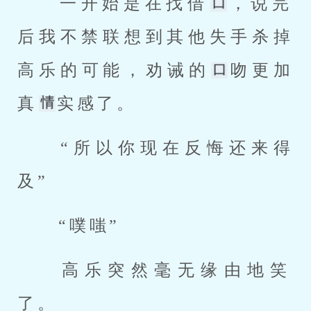
 一开始是在找借
，说完
后我不禁联想到其他失手杀掉
高乐的可能，劝诫的
吻更加
真
实感了。 
 “所以你现在反悔还来得
及” 
 “噗嗤” 
 高乐突然毫无缘由地笑
了。 