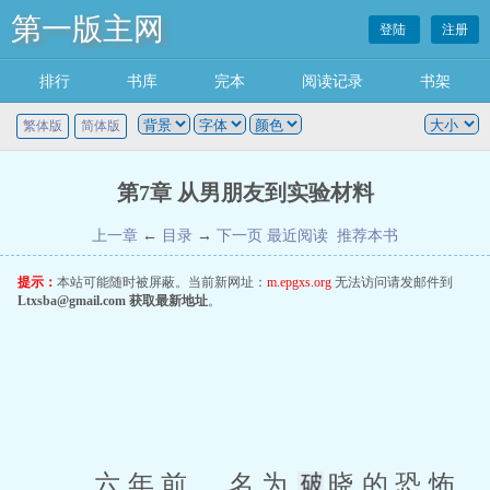
第一版主网
登陆
注册
排行
书库
完本
阅读记录
书架
繁体版
简体版
第7章 从男朋友到实验材料
上一章
←
目录
→
下一页
最近阅读
推荐本书
提示：
本站可能随时被屏蔽。当前新网址：
m.epgxs.org
无法访问请发邮件到
Ltxsba@gmail.com
获取最新地址
。
 六年前，名为
晓的恐怖