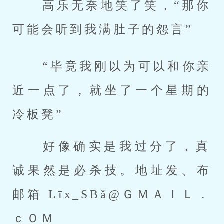
 高乐无奈地笑了笑，“那你
可能会听到我满肚子的怨言” 
 “毕竟我刚以为可以和你亲
近一点了，就坐了一个星期的
冷板凳” 
 好像确实是我过分了，真
诚果然是必杀技。地址发、布
邮箱 Līx_SBǎ@ＧＭＡＩＬ．
ｃＯＭ 