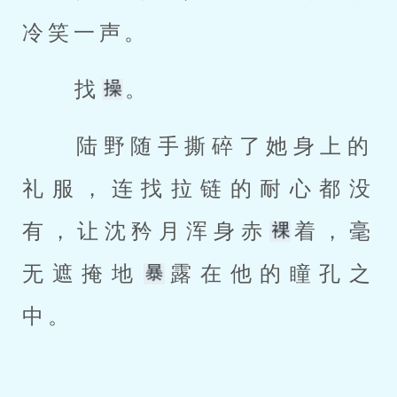
冷笑一声。 
 找
。 
 陆野随手撕碎了她身上的
礼服，连找拉链的耐心都没
有，让沈矜月浑身赤
着，毫
无遮掩地
露在他的瞳孔之
中。