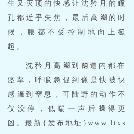
生又灭顶的快感让沈矜月的瞳
孔都近乎失焦，最后高
的时
候，腰都不受控制地向上挺
起。 
 沈矜月高
到
道内都在
痉挛，呼吸急促到像是快被快
感
到窒息，可陆野的动作不
仅没停，低喘一声后
得更
凶。最新{发布地址}www.ltxs