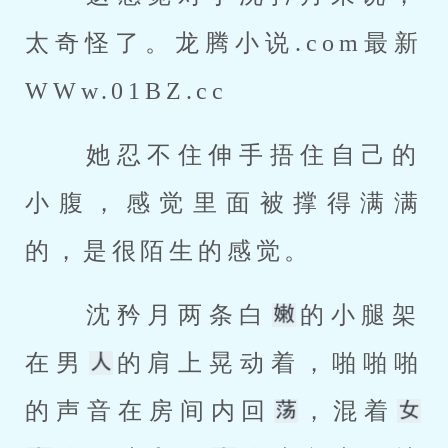
太奇怪了。龙腾小说.com最新
WWw.01BZ.cc 
 她忍不住伸手捂住自己的
小腹，感觉里面被撑得满满
的，是很陌生的感觉。 
 沈矜月两条白
的小腿架
在男
的肩上晃动着，啪啪啪
的声音在房间内回
，混着