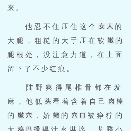
来。 
 他忍不住压住这个
的
大腿，粗糙的大手压在软
的
腿根处，没注意力道，在上面
留下了不少红痕。 
 陆野爽得尾椎骨都在发
麻，他低
看着含着自己
的
，娇
的
被狰狞的
大
得汁水淋漓。龙腾小