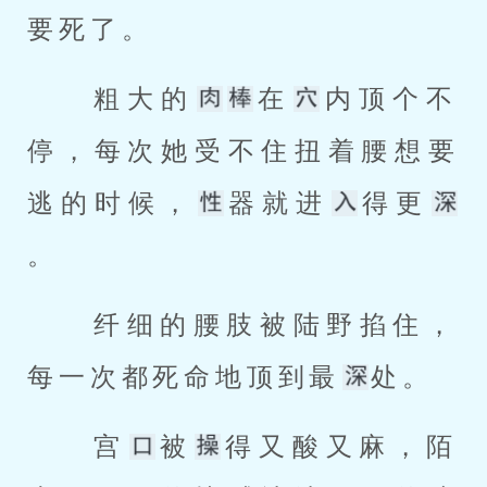
要死了。 
 粗大的
在
内顶个不
停，每次她受不住扭着腰想要
逃的时候，
器就进
得更
。 
 纤细的腰肢被陆野掐住，
每一次都死命地顶到最
处。 
 宫
被
得又酸又麻，陌