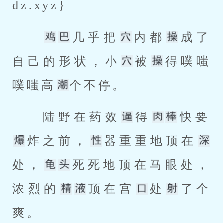
dz.xyz} 
几乎把
内都
成了
自己的形状，小
被
得噗嗤
噗嗤高
个不停。 
 陆野在药效
得
快要
炸之前，
器重重地顶在
处，
死死地顶在马眼处，
浓烈的
顶在宫
处
了个
爽。 