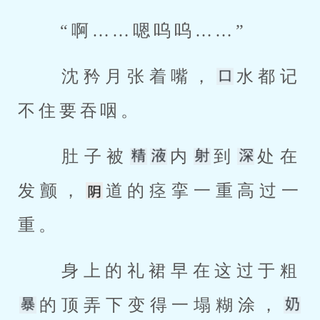
 “啊……嗯呜呜……” 
 沈矜月张着嘴，
水都记
不住要吞咽。 
 肚子被
内
到
处在
发颤，
道的痉挛一重高过一
重。 
 身上的礼裙早在这过于粗
的顶弄下变得一塌糊涂，