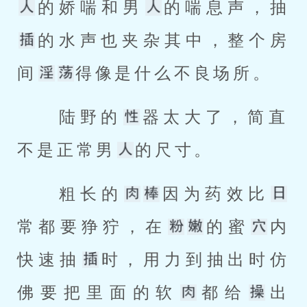
的娇喘和男
的喘息声，抽
的水声也夹杂其中，整个房
间
得像是什么不良场所。 
 陆野的
器太大了，简直
不是正常男
的尺寸。 
 粗长的
因为药效比
常都要狰狞，在
的蜜
内
快速抽
时，用力到抽出时仿
佛要把里面的软
都给
出