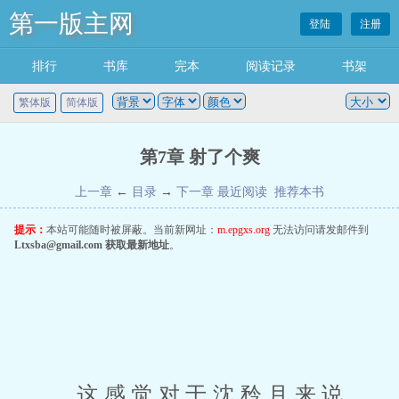
第一版主网
登陆
注册
排行
书库
完本
阅读记录
书架
繁体版
简体版
第7章 射了个爽
上一章
←
目录
→
下一章
最近阅读
推荐本书
提示：
本站可能随时被屏蔽。当前新网址：
m.epgxs.org
无法访问请发邮件到
Ltxsba@gmail.com
获取最新地址
。
 这感觉对于沈矜月来说，