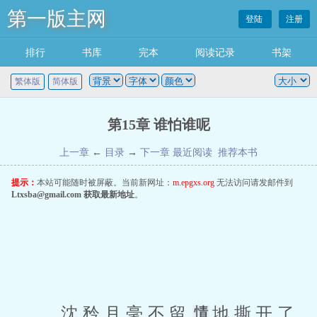
第一版主网
登陆
注册
排行
书库
完本
阅读记录
书架
繁体版
简体版
第15章 谁怕谁呢
上一章
←
目录
→
下一章
最近阅读
推荐本书
提示：
本站可能随时被屏蔽。当前新网址：
m.epgxs.org
无法访问请发邮件到
Ltxsba@gmail.com
获取最新地址
。
 沈矜月毫不留
地撕开了