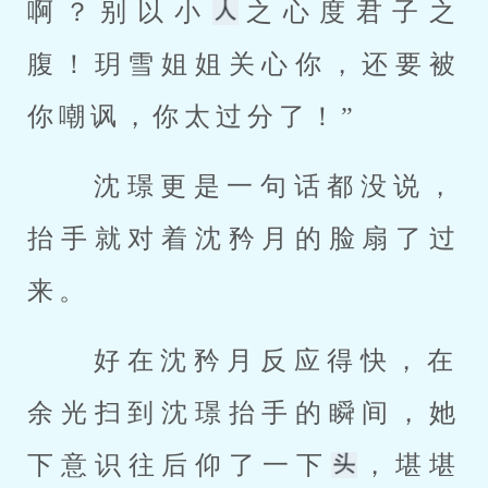
啊？别以小
之心度君子之
腹！玥雪姐姐关心你，还要被
你嘲讽，你太过分了！” 
 沈璟更是一句话都没说，
抬手就对着沈矜月的脸扇了过
来。 
 好在沈矜月反应得快，在
余光扫到沈璟抬手的瞬间，她
下意识往后仰了一下
，堪堪