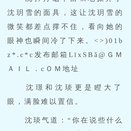
沈玥雪的面具，这让沈玥雪的
微笑都差点撑不住，看向她的
眼神也瞬间冷了下来。<>)01b
z*.c*c发布邮箱LīxSBǎ@ＧＭ
ＡＩＬ．cＯＭ地址 
 沈璟和沈琰更是瞪大了
眼，满脸难以置信。 
 沈琰气道：“你在说些什么