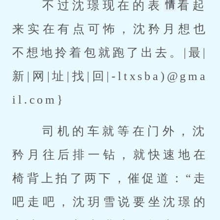
 不过沈璟现在的表
看起
来实在有点可怖，沈矜月想也
不想地拎着包就跑了出去。|最|
新|网|址|找|回|-ltxsba)@gma
il.com} 
 司机的车就等在门外，沈
矜月往后排一钻，就快速地在
椅背上拍了两下，催促道：“走
吧走吧，沈玥雪说要坐沈璟的