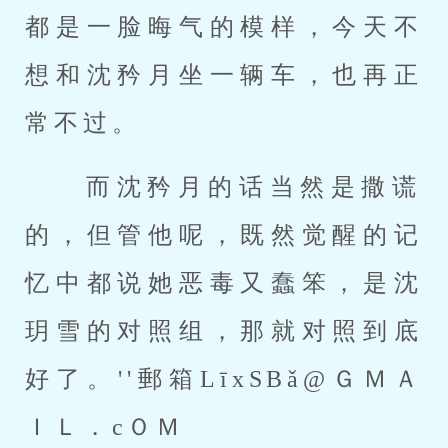
都是一脸晦气的模样，今天不
想和沈矜月坐一辆车，也再正
常不过。 
 而沈矜月的话当然是撒谎
的，但管他呢，既然觉醒的记
忆中都说她恶毒又蠢笨，是沈
玥雪的对照组，那就对照到底
好了。''郵箱LīxSBǎ@ＧＭＡ
ＩＬ．cＯＭ 