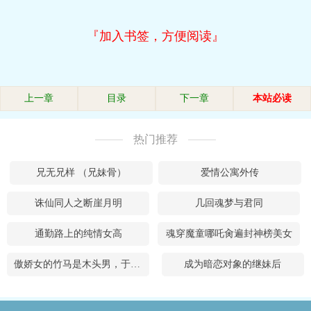
『加入书签，方便阅读』
上一章
目录
下一章
本站必读
热门推荐
兄无兄样 （兄妹骨）
爱情公寓外传
诛仙同人之断崖月明
几回魂梦与君同
通勤路上的纯情女高
魂穿魔童哪吒肏遍封神榜美女
傲娇女的竹马是木头男，于是NTR她……
成为暗恋对象的继妹后