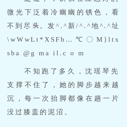
微光下泛着冷幽幽的锈色，看
不到尽
。发^.^新/^.^地^.^址 
\wWwLt*XSFb…℃〇M}ltx 
sba @g ma il.c o m 
 不知跑了多久，沈瑶琴先
支撑不住了，她的脚步越来越
沉，每一次抬脚都像在趟一片
没过膝盖的泥沼。 