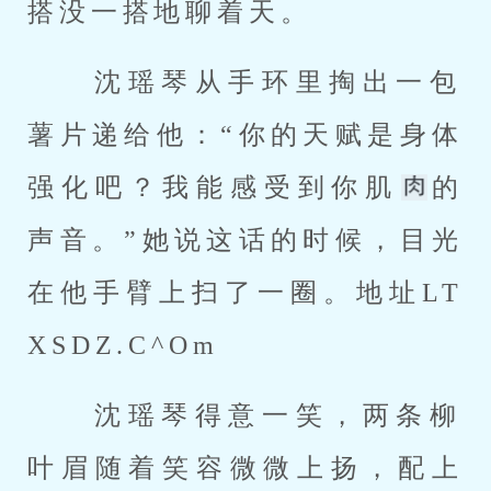
搭没一搭地聊着天。 
 沈瑶琴从手环里掏出一包
薯片递给他：“你的天赋是身体
强化吧？我能感受到你肌
的
声音。”她说这话的时候，目光
在他手臂上扫了一圈。地址LT
XSDZ.C^Om 
 沈瑶琴得意一笑，两条柳
叶眉随着笑容微微上扬，配上