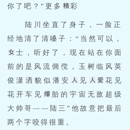
你了吧？”更多
彩 
 陆川坐直了身子，一脸正
经地清了清嗓子：“当然可以，
士，听好了，现在站在你面
前的是风流倜傥，玉树临风英
俊潇洒貌似潘安
见
花见
花开车见
胎的宇宙无敌超级
大帅哥——陆三”他故意把最后
两个字咬得很重。 