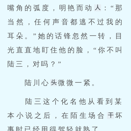
嘴角的弧度，明艳而动
：“那
当然，任何声音都逃不过我的
耳朵。”她的话锋忽然一转，目
光直直地盯住他的脸，“你不叫
陆三，对吗？” 
 陆川心
微微一紧。 
 陆三这个化名他从看到某
本小说之后，在陌生场合
坏
事时已经用得驾轻就熟了。 