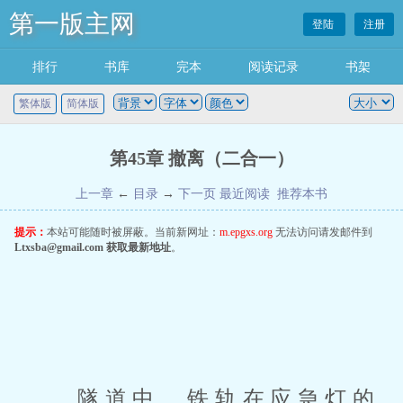
第一版主网
登陆
注册
排行
书库
完本
阅读记录
书架
繁体版
简体版
第45章 撤离（二合一）
上一章
←
目录
→
下一页
最近阅读
推荐本书
提示：
本站可能随时被屏蔽。当前新网址：
m.epgxs.org
无法访问请发邮件到
Ltxsba@gmail.com
获取最新地址
。
 隧道中，铁轨在应急灯的