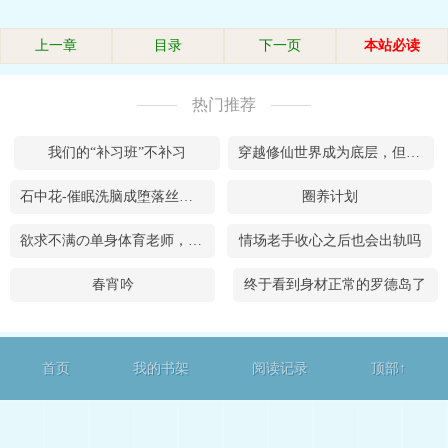
上一章
目录
下一页
本站必读
热门推荐
我们的“补习班”不补习
穿越修仙世界成为底层，但我有概念级夺舍能力
石中花-催眠洗脑成堕落丝袜母狗奴隶的女大学生
圈养计划
欲求不满の单身体育老师，因为想要解决生理需求
情场老手收心之后也会出轨吗
春宵吟
终于看到身材正常的罗德岛了
首页
我的书架
阅读记录
顶部↑