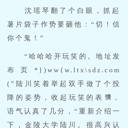
 沈瑶琴翻了个白眼，抓起
薯片袋子作势要砸他：“切！信
你个鬼！” 
 “哈哈哈开玩笑的。地址发
布页*})ww{w.ltx\sdz.com
(”陆川笑着举起双手做了个投
降的姿势，收起玩笑的表
，
语气认真了几分，“重新介绍一
下，金陵大学陆川。很高兴认