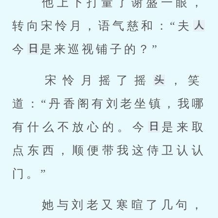
 他上下打量了谢盛一眼，
转向宋怜月，语气慈和：“夫
今
是来巡视铺子的？” 
 宋怜月摇了摇
，笑
道：“丹香阁有刘老坐镇，我哪
有什么不放心的。今
是来取
点东西，顺便带我这侍卫认认
门。” 
 她与刘老又寒暄了几句，