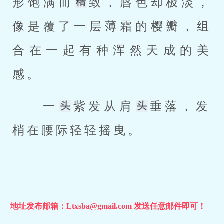
形饱满而
致，唇色却极淡，
像是覆了一层薄霜的樱瓣，组
合在一起有种浑然天成的美
感。 
 一
紫发从肩
垂落，发
梢在腰际轻轻摇曳。 
地址发布邮箱：Ltxsba@gmail.com 发送任意邮件即可！