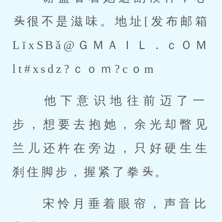
很不是滋味。地址[发布邮箱 
LīxSBǎ@ＧＭＡＩＬ．ｃＯＭ
lt#xsdz?ｃｏｍ?cｏm 
 他下意识地往前迈了一
步，想要去抱她，余光却瞥见
兰儿还杵在旁边，只好硬生生
刹住脚步，握紧了拳
。 
 宋怜月垂着眼帘，声音比