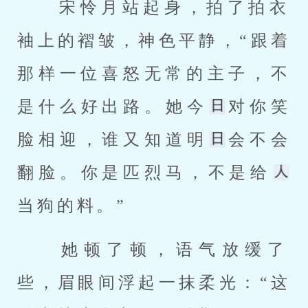
 宋怜月站起身，拍了拍衣
袖上的褶皱，神色平静，“跟着
那样一位喜怒无常的主子，不
是什么好出路。她今
对你笑
脸相迎，谁又知道明
会不会
翻脸。你是匹烈马，不是给
当狗的料。” 
 她顿了顿，语气放缓了
些，眉眼间浮起一抹柔光：“这