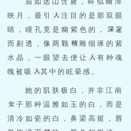
 眉如远山含黛，眸似幽潭
映月，最引
注目的是那双眼
睛，瞳孔竟是幽紫色的，
邃
而剔透，像两颗
雕细琢的紫
水晶，一眼望去便让
有种魂
魄被吸
其中的眩晕感。 
 她的肌肤极白，并非江南
子那种温雅如玉的白，而是
清冷如瓷的白，鼻梁高挺，唇