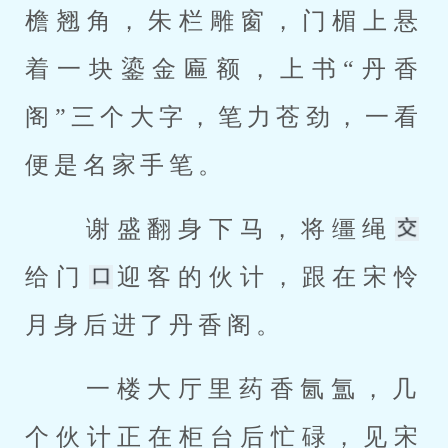
檐翘角，朱栏雕窗，门楣上悬
着一块鎏金匾额，上书“丹香
阁”三个大字，笔力苍劲，一看
便是名家手笔。 
 谢盛翻身下马，将缰绳
给门
迎客的伙计，跟在宋怜
月身后进了丹香阁。 
 一楼大厅里药香氤氲，几
个伙计正在柜台后忙碌，见宋