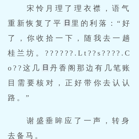
 宋怜月理了理衣襟，语气
重新恢复了平
里的利落：“好
了，你收拾一下，随我去一趟
桂兰坊。??????.Lt??s????.C
o??这几
丹香阁那边有几笔账
目需要核对，正好带你去认认
路。” 
 谢盛垂眸应了一声，转身
去备马。 