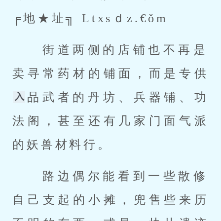
╒地★址╗ Ltxsｄz.€ǒm 
 街道两侧的店铺也不再是
卖寻常药材的铺面，而是专供
品武者的丹坊、兵器铺、功
法阁，甚至还有几家门面气派
的妖兽材料行。 
 路边偶尔能看到一些散修
自己支起的小摊，兜售些来历