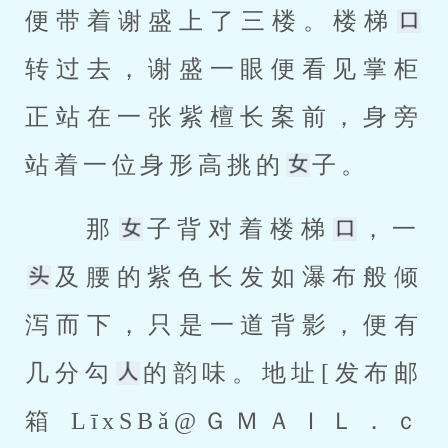
便带着谢盛上了三楼。楼梯
转过去，谢盛一眼便看见掌柜
正站在一张紫檀长案前，身旁
站着一位身形高挑的
子。 
 那
子背对着楼梯
，一
及腰的紫色长发如瀑布般倾
泻而下，只是一道背影，便有
几分勾
的韵味。地址[发布邮
箱 LīxSBǎ@ＧＭＡＩＬ．ｃ