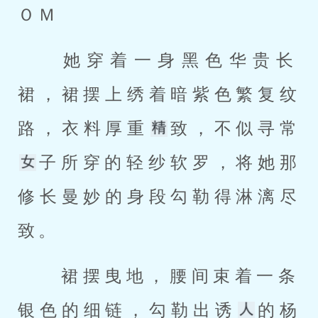
ＯＭ 
 她穿着一身黑色华贵长
裙，裙摆上绣着暗紫色繁复纹
路，衣料厚重
致，不似寻常
子所穿的轻纱软罗，将她那
修长曼妙的身段勾勒得淋漓尽
致。 
 裙摆曳地，腰间束着一条
银色的细链，勾勒出诱
的杨