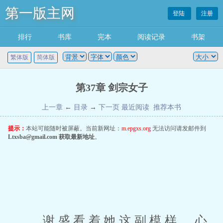
第一版主网
登陆
注册
排行
书库
完本
阅读记录
书架
繁体版
简体版
第37章 剑宗女子
上一章
←
目录
→
下一页
最近阅读
推荐本书
提示：
本站可能随时被屏蔽。当前新网址：
m.epgxs.org
无法访问请发邮件到
Ltxsba@gmail.com
获取最新地址
。
 谢盛看着她这副模样，心