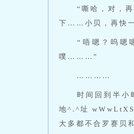
 “嘶哈，对，
下……小贝，再快一
 “唔嗯？呜嗯嗯嗯？！呃呃嗯嗯咳咳嗯咳咳噗咳噗咳噗噗噗咳咳噗
噗………” 
 ………… 
 时间回到半小时前。\www.ltx_sd^z.x^yz发^.^新^ Ltxsｄz.€ǒm.^
地^.^址 wWwL
大多都不合罗赛贝和