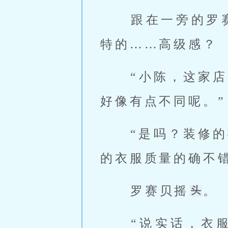
 跟在一旁的罗赛贝不像陈峰有着独到的眼光，但依然感觉到了一种独
特的……高级感？ 
 “小陈，这家店看起来好像有点不一样啊？感觉和前面几家……氛围上
好像有点不同呢。”
 “是吗？装修的确不错，不过在我看来更重要的是衣服的品质。这家店
的衣服质量的确不错
 罗赛贝摇
。 
 “说实话，衣服在我看来都一样啦。不过你说装修的好我倒是认同。