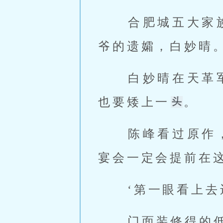
 合肥城五大家族，高家有高胜地和其父高亚舟，曾家则是已故的二少
爷的遗孀，白妙晴。
 白妙晴在天革军内地位崇高，别说高胜地，便是其父高亚舟在她面前
也要矮上一
。 
 陈峰看过原
宴会一定会提前在这
 ‘第一眼看上
 门面装修得的