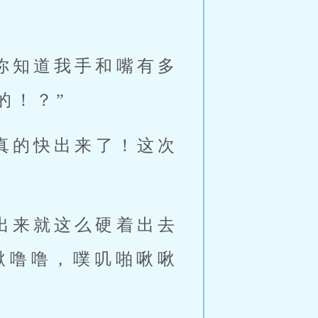
！？” 
啾噜噜，噗叽啪啾啾