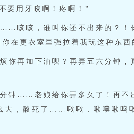
，不要用牙咬啊！疼啊！” 
你在更衣室里强拉着我玩这种东西的
么大，酸死了……啾啾，啾噗啾呜