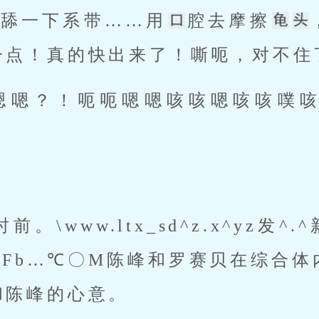
再舔一下系带……用
腔去摩擦
点！真的快出来了！嘶呃，对不住了
tXSFb…℃〇M陈峰和罗赛贝在综
陈峰的心意。 