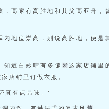
 
作，知道白妙晴有多偏
这家店铺里
家店铺里订做衣服。 
去还真有点品味。’ 
低调内敛，有种法式的复古风
。 