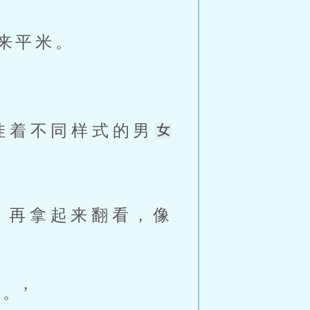
来平米。 
挂着不同样式的男
。’ 