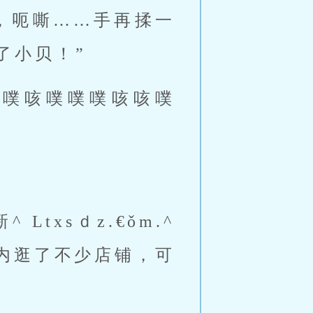
，呃嘶……手再揉一
小贝！” 
合体内逛了不少店铺，可