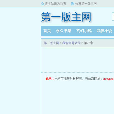
将本站设为首页
收藏第一版主网
第一版主网
首页
永久书架
玄幻小说
武侠小说
完本小说
阅读记录
第一版主网
>
我能穿越诸天
> 第22章
提示：
本站可能随时被屏蔽。当前新网址：
m.epgxs