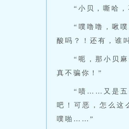
 “小贝，嘶哈
 “噗噜噜，啾噗……咳咳，谁叫你还不出来的？！你知道我手和嘴有多
酸吗？！还有，谁叫
 “呃，那小贝麻烦你再加下油呗？再弄五六分钟，真的快出来了！这次
真不骗你！” 
 “啧……又是五分钟……老娘给你弄多久了！再不出来就这么硬着出去
吧！可恶，怎么这
噗啪……” 