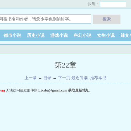
账号：
搜索
都市小说
历史小说
游戏小说
科幻小说
女生小说
辣文
第22章
上一章
←
目录
→
下一页
最近阅读
推荐本书
.org
无法访问请发邮件到
Ltxsba@gmail.com
获取最新地址
。