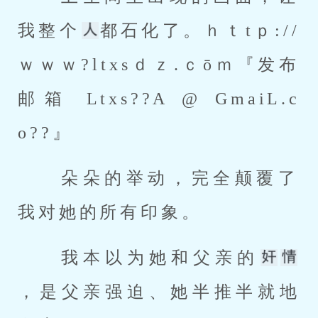
我整个
都石化了。
ｈｔtｐ://
ｗｗｗ?ltxsｄｚ.ｃōｍ
『发布
邮箱 Ltxs??A @ GmaiL.c
o??』 
 朵朵的举动，完全颠覆了
我对她的所有印象。 
 我本以为她和父亲的
，是父亲强迫、她半推半就地