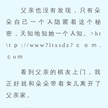
 父亲也没有发现，只有朵
朵自己一个
隐匿着这个秘
密，天知地知她一个
知。>ht
\tｐ://www?ltxsdz?ｃｏｍ.
ｃoｍ
 看到父亲的棋友上门，我
正好就和朵朵带着
儿离开了
父亲家。 