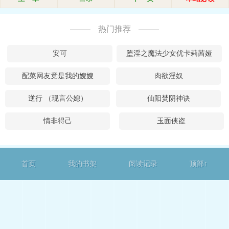
热门推荐
安可
堕淫之魔法少女优卡莉茜娅
配菜网友竟是我的嫂嫂
肉欲淫奴
逆行 （现言公媳）
仙阳焚阴神诀
情非得己
玉面侠盗
首页
我的书架
阅读记录
顶部↑