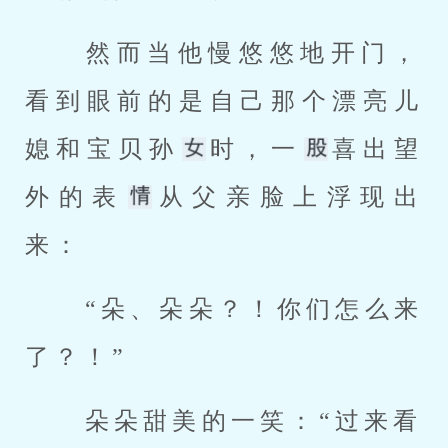
 然而当他慢悠悠地开门，
看到眼前的是自己那个漂亮儿
媳和宝贝孙
时，一
喜出望
外的表
从父亲脸上浮现出
来： 
 “朵、朵朵？！你们怎么来
了？！” 
 朵朵甜美的一笑：“过来看