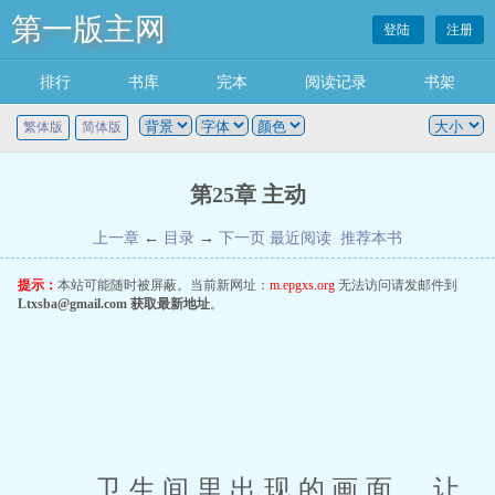
第一版主网
登陆
注册
排行
书库
完本
阅读记录
书架
繁体版
简体版
第25章 主动
上一章
←
目录
→
下一页
最近阅读
推荐本书
提示：
本站可能随时被屏蔽。当前新网址：
m.epgxs.org
无法访问请发邮件到
Ltxsba@gmail.com
获取最新地址
。
 卫生间里出现的画面，让