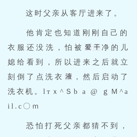
 这时父亲从客厅进来了。 
 他肯定也知道刚刚自己的
衣服还没洗，怕被
净的儿
媳给看到，所以进来之后就立
刻倒了点洗衣
，然后启动了
洗衣机。lтｘ^Ｓb a @ ｇＭ^a
il.c〇ｍ 
 恐怕打死父亲都猜不到，