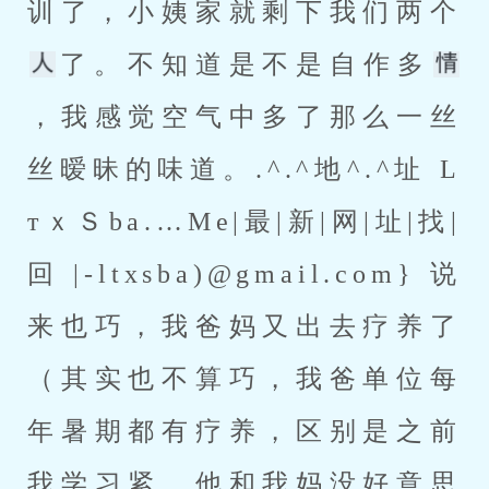
训了，小姨家就剩下我们两个
了。不知道是不是自作多
，我感觉空气中多了那么一丝
丝暧昧的味道。.^.^地^.^址 L
тｘＳba.…Мe|最|新|网|址|找|
回|-ltxsba)@gmail.com}说
来也巧，我爸妈又出去疗养了
（其实也不算巧，我爸单位每
年暑期都有疗养，区别是之前
我学习紧，他和我妈没好意思