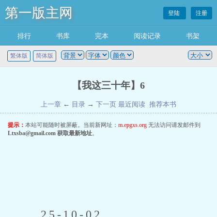
第一版主网
登陆
注册
排行
书库
完本
阅读记录
书架
繁体版
简体版
【我这三十年】6
上一章
←
目录
→
下一页
最近阅读
推荐本书
提示：
本站可能随时被屏蔽。当前新网址：
m.epgxs.org
无法访问请发邮件到
Ltxsba@gmail.com
获取最新地址
。
 25-10-02 