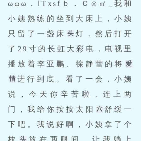
ωωω．lTxsfｂ．Ｃ⊙㎡_我和
小姨熟练的坐到大床上，小姨
只留了一盏床
灯，然后打开
了29寸的长虹大彩电，电视里
播放着李亚鹏、徐静蕾的将
进行到底。看了一会，小姨
说，今天你辛苦啦，连上两
门，我给你按按太阳
舒缓一
下吧。我说好啊，小姨拿了个
枕
放在两腿间，让我躺上