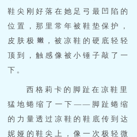
鞋尖刚好落在她足弓最凹陷的
位置，那里常年被鞋垫保护，
皮肤极
，被凉鞋的硬底轻轻
顶到，触感像被小锤子敲了一
下。 
 西格莉卡的脚趾在凉鞋里
猛地蜷缩了一下——脚趾蜷缩
的力量透过凉鞋的鞋底传到达
妮娅的鞋尖上，像一次极轻微