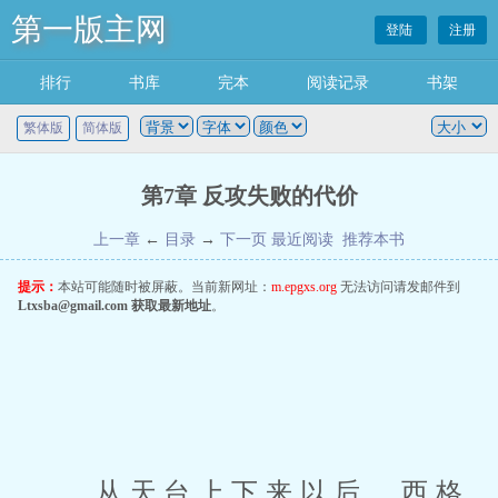
第一版主网
登陆
注册
排行
书库
完本
阅读记录
书架
繁体版
简体版
第7章 反攻失败的代价
上一章
←
目录
→
下一页
最近阅读
推荐本书
提示：
本站可能随时被屏蔽。当前新网址：
m.epgxs.org
无法访问请发邮件到
Ltxsba@gmail.com
获取最新地址
。
 从天台上下来以后，西格