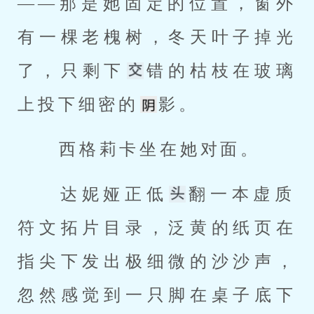
——那是她固定的位置，窗外
有一棵老槐树，冬天叶子掉光
了，只剩下
错的枯枝在玻璃
上投下细密的
影。 
 西格莉卡坐在她对面。 
 达妮娅正低
翻一本虚质
符文拓片目录，泛黄的纸页在
指尖下发出极细微的沙沙声，
忽然感觉到一只脚在桌子底下