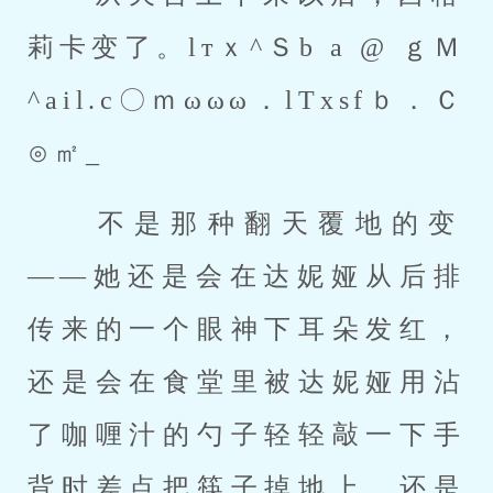
莉卡变了。lтｘ^Ｓb a @ ｇＭ
^ail.c〇ｍωωω．lTxsfｂ．Ｃ
⊙㎡_ 
 不是那种翻天覆地的变
——她还是会在达妮娅从后排
传来的一个眼神下耳朵发红，
还是会在食堂里被达妮娅用沾
了咖喱汁的勺子轻轻敲一下手
背时差点把筷子掉地上，还是