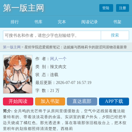
第一版主网
登陆
注册
排行
书库
完本
阅读记录
书架
搜索
第一版主网
> 星炬学院恋爱观察笔记：达妮娅与西格莉卡的甜涩同居物语最新章
节列表
作 者：
闲人一个
类 别：辣文肉文
状 态：连载
最后更新：2026-07-07 16:57:19
字 数：
21 万
开始阅读
加入书架
直达底部
APP下载
简介:
全共鸣的光芒终于从房间里缓缓散去，空气中还残留着魔法能
量特有的、带着淡淡花香的余温。实训室的窗户外头，夕阳已经把半
边天烧成了橘红色。那光透进来，落在靠墙那张旧梳妆台上，把木纹
里积年的划痕都照得清清楚楚。西格莉